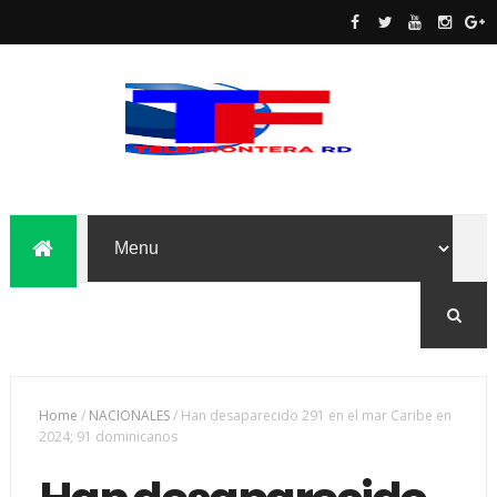
Home
/
NACIONALES
/
Han desaparecido 291 en el mar Caribe en
2024; 91 dominicanos