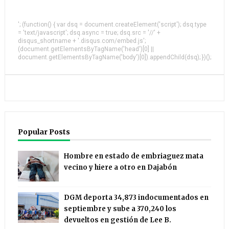
'; (function() { var dsq = document.createElement('script'); dsq.type
= 'text/javascript'; dsq.async = true; dsq.src = '//' +
disqus_shortname + '.disqus.com/embed.js';
(document.getElementsByTagName('head')[0] ||
document.getElementsByTagName('body')[0]).appendChild(dsq); })();
Popular Posts
Hombre en estado de embriaguez mata
vecino y hiere a otro en Dajabón
DGM deporta 34,873 indocumentados en
septiembre y sube a 370,240 los
devueltos en gestión de Lee B.