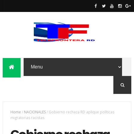
Home
/
NACIONALES
/
Gobierno rechaza RD aplique políticas
migratorias racistas