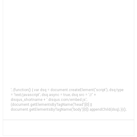
'; (function() { var dsq = document.createElement('script'); dsq.type
= 'text/javascript'; dsq.async = true; dsq.src = '//' +
disqus_shortname + '.disqus.com/embed.js';
(document.getElementsByTagName('head')[0] ||
document.getElementsByTagName('body')[0]).appendChild(dsq); })();