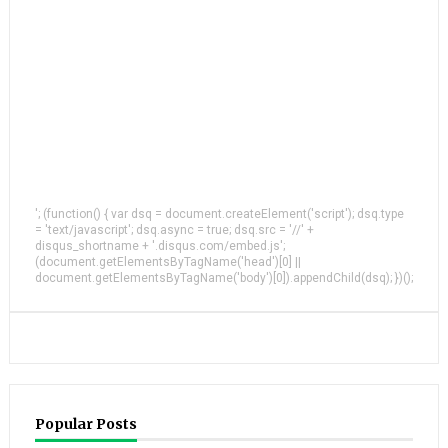
'; (function() { var dsq = document.createElement('script'); dsq.type
= 'text/javascript'; dsq.async = true; dsq.src = '//' +
disqus_shortname + '.disqus.com/embed.js';
(document.getElementsByTagName('head')[0] ||
document.getElementsByTagName('body')[0]).appendChild(dsq); })();
Popular Posts