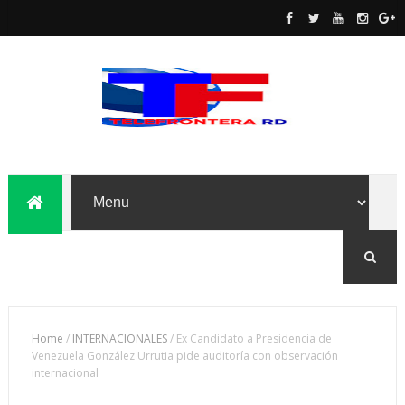
Home
/
INTERNACIONALES
/
Ex Candidato a Presidencia de
Venezuela González Urrutia pide auditoría con observación
internacional