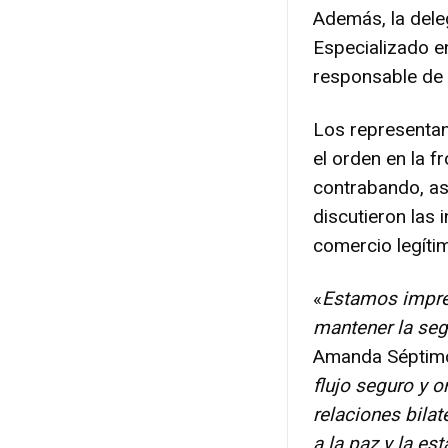
Además, la dele
Especializado e
responsable de l
Los representa
el orden en la fr
contrabando, as
discutieron las i
comercio legíti
«
Estamos impre
mantener la segu
Amanda Séptimo
flujo seguro y o
relaciones bila
a la paz y la est