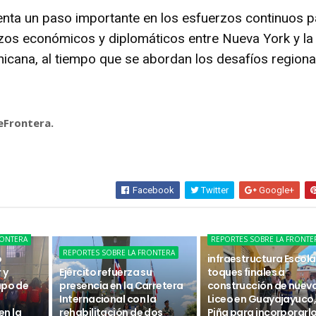
senta un paso importante en los esfuerzos continuos p
lazos económicos y diplomáticos entre Nueva York y la
icana, al tiempo que se abordan los desafíos regiona
eFrontera.
Facebook
Twitter
Google+
RONTERA
REPORTES SOBRE LA FRONTE
REPORTES SOBRE LA FRONTERA
o
infraestructura Escola
 y
Ejército refuerza su
toques finales a
upo de
presencia en la Carretera
construcción de nuev
Internacional con la
Liceo en Guayajayuco, 
n la
rehabilitación de dos
Piña para incorporarlo