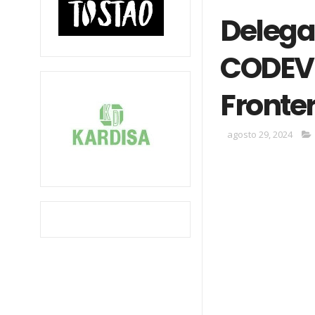
Delega
CODEVI 
Fronte
agosto 29, 2024