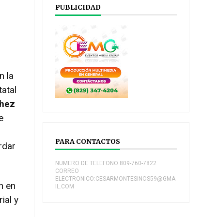
PUBLICIDAD
n la
atal
chez
e
l
PARA CONTACTOS
rdar
NUMERO DE TELEFONO:809-760-7822
CORREO
ELECTRONICO:CESARMONTESINOS59@GMA
n en
IL.COM
ial y