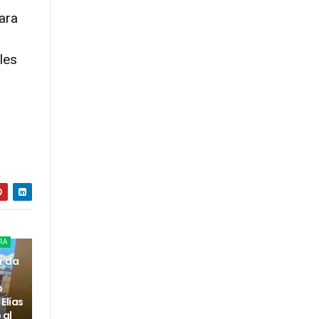
ara
les
RA
r da
o
Elías
 al