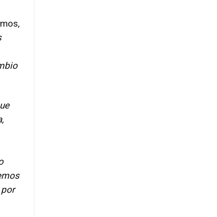
amos,
s
ambio
que
,
o
demos
 por