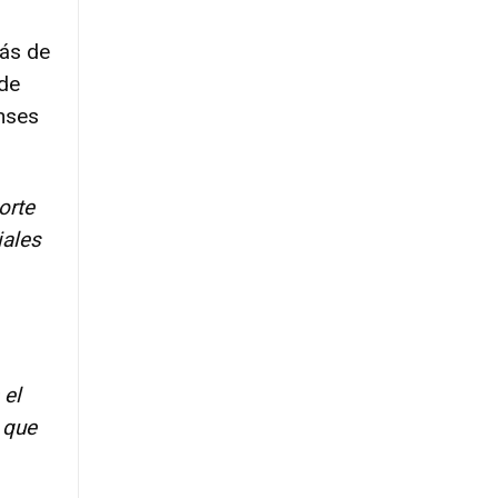
ás de
 de
nses
orte
iales
 el
 que