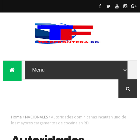
Home
/
NACIONALES
/
Autoridades dominicanas incautan uno de
los mayores cargamentos de cocaína en RD