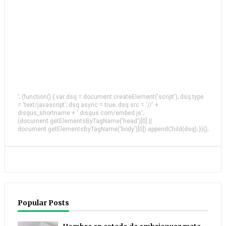
'; (function() { var dsq = document.createElement('script'); dsq.type
= 'text/javascript'; dsq.async = true; dsq.src = '//' +
disqus_shortname + '.disqus.com/embed.js';
(document.getElementsByTagName('head')[0] ||
document.getElementsByTagName('body')[0]).appendChild(dsq); })();
Popular Posts