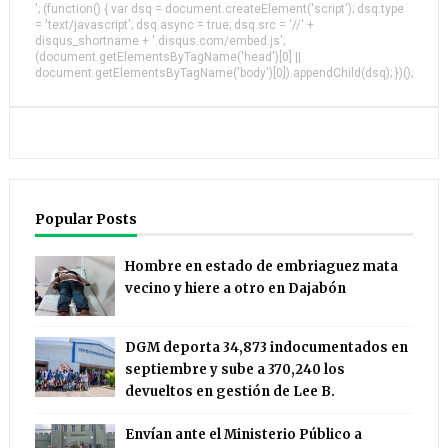
'; (function() { var dsq = document.createElement('script'); dsq.type
= 'text/javascript'; dsq.async = true; dsq.src = '//' +
disqus_shortname + '.disqus.com/embed.js';
(document.getElementsByTagName('head')[0] ||
document.getElementsByTagName('body')[0]).appendChild(dsq); })();
Popular Posts
Hombre en estado de embriaguez mata
vecino y hiere a otro en Dajabón
DGM deporta 34,873 indocumentados en
septiembre y sube a 370,240 los
devueltos en gestión de Lee B.
Envían ante el Ministerio Público a