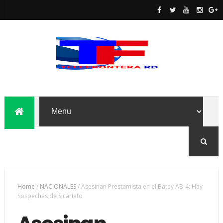
Home
/
NACIONALES
/
Asesinan Prestamista en el Batey AB-4: Hay
Sospechas de Sicariato