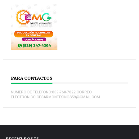
PARA CONTACTOS
NUMERO DE TELEFONO:809-760-7822 CORREO
ELECTRONICO:CESARMONTESINOS59@GMAIL.COM
RECENT POSTS