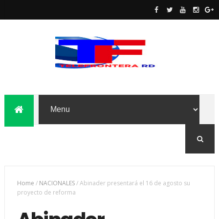
Home
/
NACIONALES
/
Abinader presentará el 16 de agosto su
proyecto de reforma