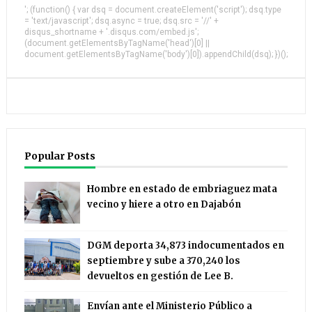
'; (function() { var dsq = document.createElement('script'); dsq.type
= 'text/javascript'; dsq.async = true; dsq.src = '//' +
disqus_shortname + '.disqus.com/embed.js';
(document.getElementsByTagName('head')[0] ||
document.getElementsByTagName('body')[0]).appendChild(dsq); })();
Popular Posts
Hombre en estado de embriaguez mata
vecino y hiere a otro en Dajabón
DGM deporta 34,873 indocumentados en
septiembre y sube a 370,240 los
devueltos en gestión de Lee B.
Envían ante el Ministerio Público a