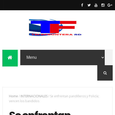
Home
/
INTERNACIONALES
/
Se enfrentan pandilleros y Policía;
vencen los bandidos