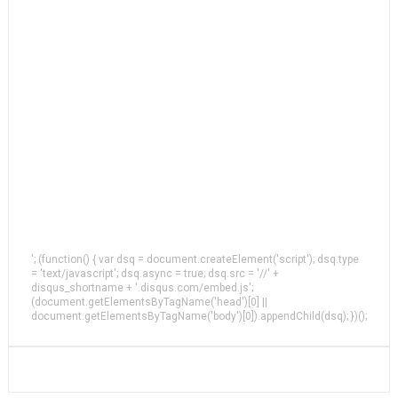
'; (function() { var dsq = document.createElement('script'); dsq.type
= 'text/javascript'; dsq.async = true; dsq.src = '//' +
disqus_shortname + '.disqus.com/embed.js';
(document.getElementsByTagName('head')[0] ||
document.getElementsByTagName('body')[0]).appendChild(dsq); })();