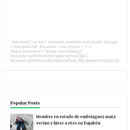
'; (function() { var dsq = document.createElement('script'); dsq.type
= 'text/javascript'; dsq.async = true; dsq.src = '//' +
disqus_shortname + '.disqus.com/embed.js';
(document.getElementsByTagName('head')[0] ||
document.getElementsByTagName('body')[0]).appendChild(dsq); })();
Popular Posts
Hombre en estado de embriaguez mata
vecino y hiere a otro en Dajabón