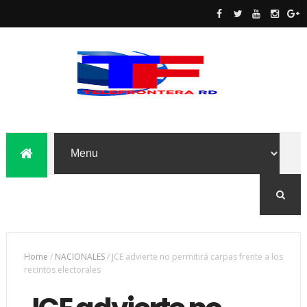
Home
/
NACIONALES
/
JCE advierte no permitirá carpas frente a los
recintos electorales