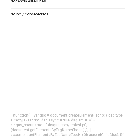
docencia este lunes
No hay comentarios.
'; (function() { var dsq = document.createElement('script'); dsq.type
= 'text/javascript'; dsq.async = true; dsq.src = '//' +
disqus_shortname + '.disqus.com/embed.js';
(document.getElementsByTagName('head')[0] ||
document.getElementsByTagName('body')[0]).appendChild(dsq); })();