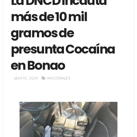
La DNCD incauta
más de 10 mil
gramos de
presunta Cocaína
en Bonao
abril 01, 2024
NACIONALES