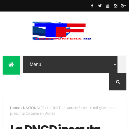
Home
/
NACIONALES
/
La DNCD incauta más de 10 mil gramos de
presunta Cocaína en Bonao