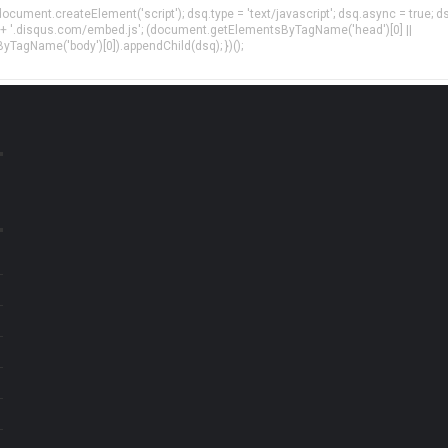
= document.createElement('script'); dsq.type = 'text/javascript'; dsq.async = true; d
 + '.disqus.com/embed.js'; (document.getElementsByTagName('head')[0] ||
agName('body')[0]).appendChild(dsq); })();