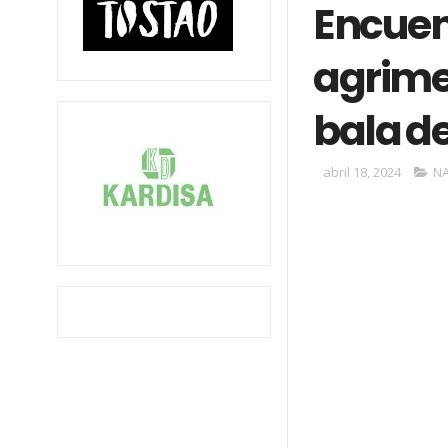
Encuen
agrime
bala de
abril 18, 2024
N