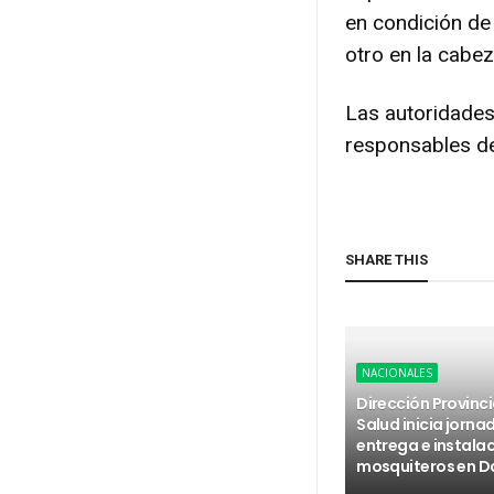
en condición de
otro en la cabez
Las autoridades
responsables de
SHARE THIS
NACIONALES
Dirección Provinci
Salud inicia jorna
entrega e instala
mosquiteros en D