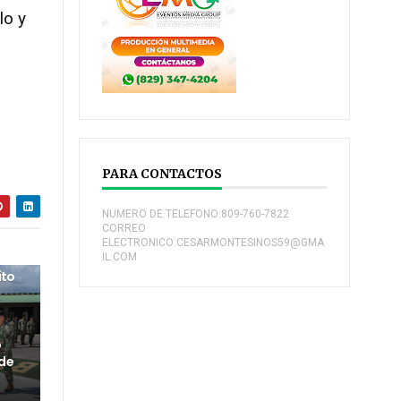
lo y
PARA CONTACTOS
NUMERO DE TELEFONO:809-760-7822
CORREO
ELECTRONICO:CESARMONTESINOS59@GMA
IL.COM
ito
o
 de