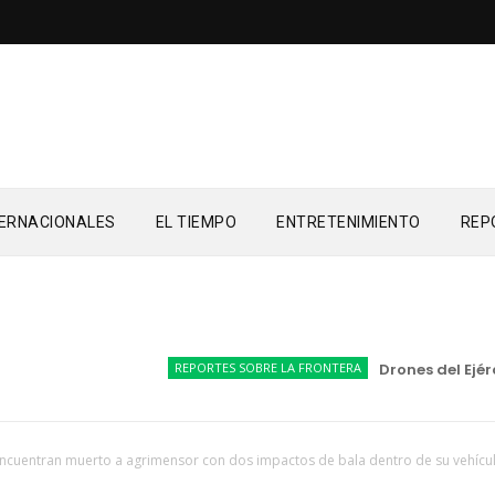
TERNACIONALES
EL TIEMPO
ENTRETENIMIENTO
REP
REPORTES SOBRE LA FRONTERA
Drones del Ejércit
ncuentran muerto a agrimensor con dos impactos de bala dentro de su vehícu