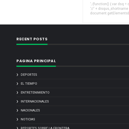
'; (function() { var dsq 
'//' + disqus_shortname
document.getElementsByT
RECENT POSTS
PAGINA PRINCIPAL
DEPORTES
EL TIEMPO
ENTRETENIMIENTO
INTERNACIONALES
NACIONALES
NOTICIAS
REPORTES SOBRE LA FRONTERA