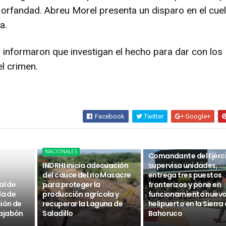
 orfandad. Abreu Morel presenta un disparo en el cuel
a.
 informaron que investigan el hecho para dar con los
l crimen.
Facebook
Twitter
Google+
NACIONALES
NACIONALES
Comandante del Ejérc
INDRHI inicia adecuación
supervisa unidades,
del cauce del río Masacre
entrega tres puestos
al de
para proteger la
fronterizos y pone en
da de
producción agrícola y
funcionamiento nuev
ción de
recuperar la Laguna de
helipuerto en la Sierra
ajabón
Saladillo
Bahoruco