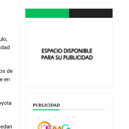
ulo,
idad
ños de
te en
oyota
PUBLICIDAD
uedan