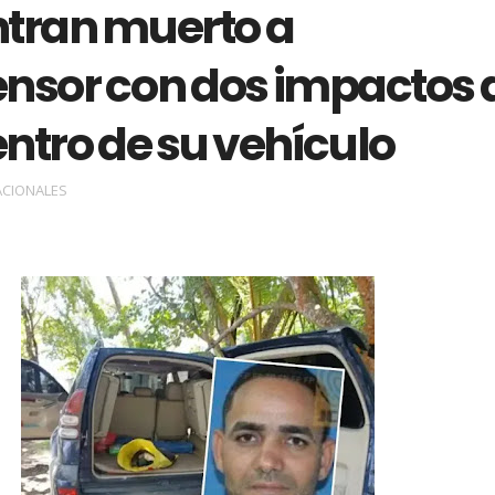
tran muerto a
nsor con dos impactos 
ntro de su vehículo
ACIONALES