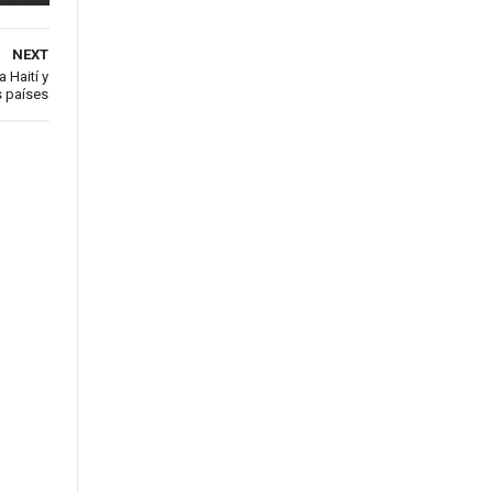
NEXT
 Haití y
s países