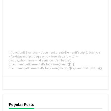
'; (function() { var dsq = document.createElement('script'); dsq.type
= 'text/javascript'; dsq.async = true; dsq.src = '//' +
disqus_shortname + '.disqus.com/embed.js';
(document.getElementsByTagName('head')[0] ||
document.getElementsByTagName('body')[0]).appendChild(dsq); })();
Popular Posts