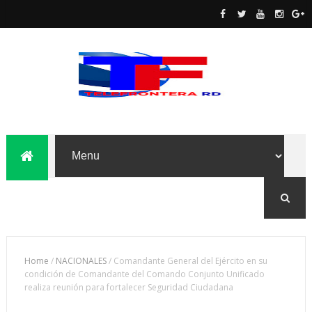
Home
/
NACIONALES
/
Comandante General del Ejército en su
condición de Comandante del Comando Conjunto Unificado
realiza reunión para fortalecer Seguridad Ciudadana