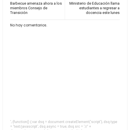
Barbecue amenaza ahora a los
Ministerio de Educación llama
miembros Consejo de
estudiantes a regresar a
Transición
docencia este lunes
No hay comentarios.
'; (function() { var dsq = document.createElement('script'); dsq.type
= 'text/javascript'; dsq.async = true; dsq.src = '//' +