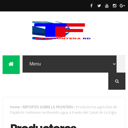
Home
/
REPORTES SOBRE LA FRONTERA
/
Productores agrícolas de
Dajabón continúan recibiendo agua a través del Canal de La Vigía