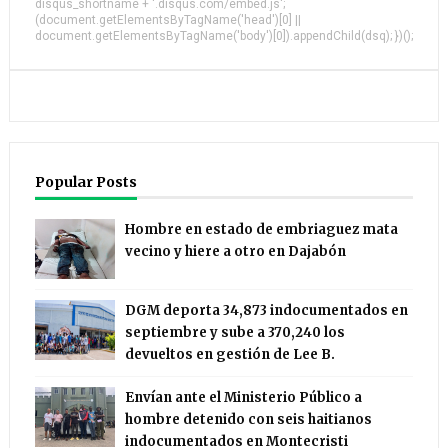
disqus_shortname + '.disqus.com/embed.js';
(document.getElementsByTagName('head')[0] ||
document.getElementsByTagName('body')[0]).appendChild(dsq); })();
Popular Posts
Hombre en estado de embriaguez mata
vecino y hiere a otro en Dajabón
DGM deporta 34,873 indocumentados en
septiembre y sube a 370,240 los
devueltos en gestión de Lee B.
Envían ante el Ministerio Público a
hombre detenido con seis haitianos
indocumentados en Montecristi