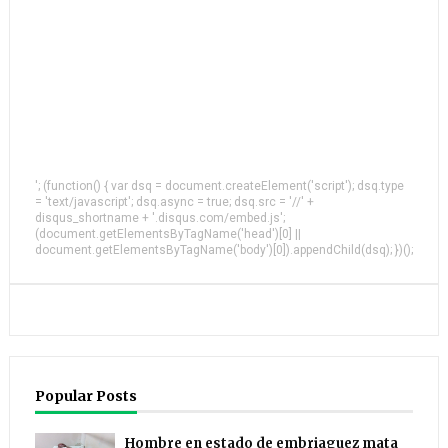
'; (function() { var dsq = document.createElement('script'); dsq.type
= 'text/javascript'; dsq.async = true; dsq.src = '//' +
disqus_shortname + '.disqus.com/embed.js';
(document.getElementsByTagName('head')[0] ||
document.getElementsByTagName('body')[0]).appendChild(dsq); })();
Popular Posts
Hombre en estado de embriaguez mata