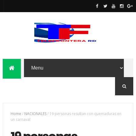
Home
/
NACIONALES
/
19 personas resultan con quemaduras en
un carnaval