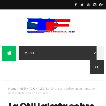
Home
/
INTERNACIONALES
/
La ONU alerta sobre un aumento de
un 8 % de la violencia en Haití