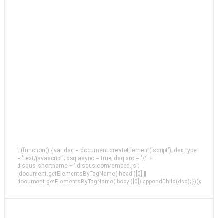
'; (function() { var dsq = document.createElement('script'); dsq.type
= 'text/javascript'; dsq.async = true; dsq.src = '//' +
disqus_shortname + '.disqus.com/embed.js';
(document.getElementsByTagName('head')[0] ||
document.getElementsByTagName('body')[0]).appendChild(dsq); })();