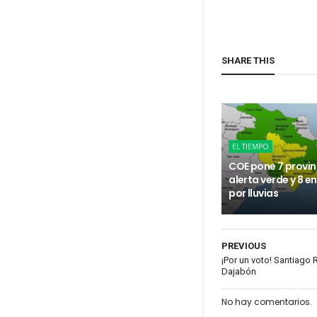
SHARE THIS
EL TIEMPO
COE pone 7 provin
alerta verde y 8 e
por lluvias
PREVIOUS
¡Por un voto! Santiago 
Dajabón
No hay comentarios.