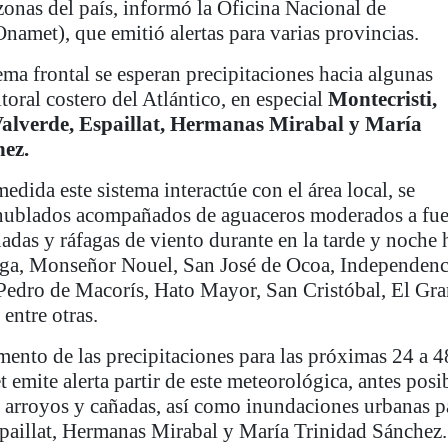
zonas del país, informó la Oficina Nacional de
namet), que emitió alertas para varias provincias.
ema frontal se esperan precipitaciones hacia algunas
itoral costero del Atlántico, en especial
Montecristi,
Valverde, Espaillat, Hermanas Mirabal y María
hez.
edida este sistema interactúe con el área local, se
 nublados acompañados de aguaceros moderados a fue
adas y ráfagas de viento durante en la tarde y noche 
ega, Monseñor Nouel, San José de Ocoa, Independenc
edro de Macorís, Hato Mayor, San Cristóbal, El Gr
ntre otras.
mento de las precipitaciones para las próximas 24 a 4
 emite alerta partir de este meteorológica, antes posi
s, arroyos y cañadas, así como inundaciones urbanas p
spaillat, Hermanas Mirabal y María Trinidad Sánchez.