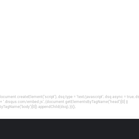
= document.createElement('script'); dsq.type = 'text/javascript'; dsq.async = true; d
 + '.disqus.com/embed.js'; (document.getElementsByTagName('head')[0] ||
agName('body')[0]).appendChild(dsq); })();