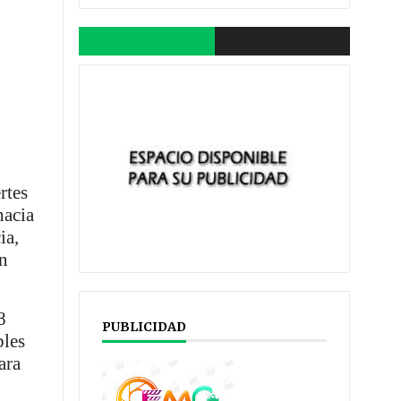
rtes
hacia
ia,
an
8
PUBLICIDAD
bles
ara