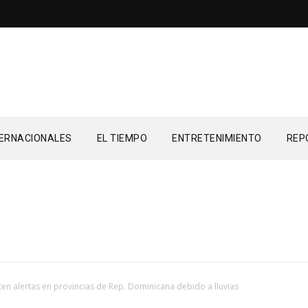
TERNACIONALES
EL TIEMPO
ENTRETENIMIENTO
REP
ten alertas en provincias de Rep. Dominicana debido a lluvias