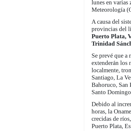
lunes en varias 
Meteorología (O
A causa del sist
provincias del l
Puerto Plata, 
Trinidad Sánc
Se prevé que a m
extenderán los
localmente, tron
Santiago, La V
Bahoruco, San P
Santo Domingo e
Debido al incre
horas, la Onamet
crecidas de río
Puerto Plata, E