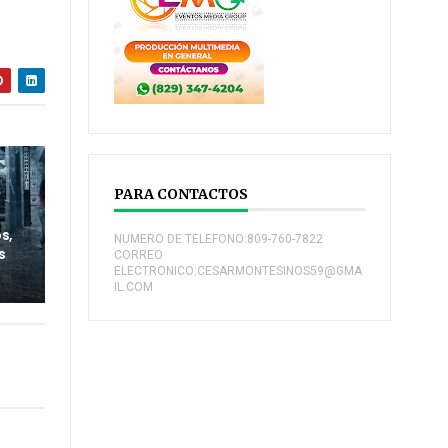
PARA CONTACTOS
s,
NUMERO DE TELEFONO:809-760-7822
s
CORREO
ELECTRONICO:CESARMONTESINOS59@GMA
IL.COM