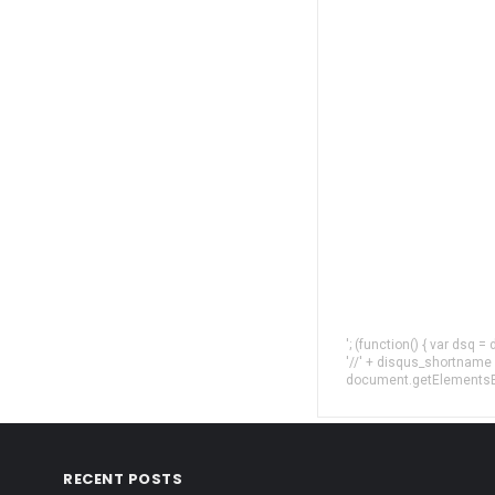
'; (function() { var dsq 
'//' + disqus_shortname
document.getElementsByT
RECENT POSTS