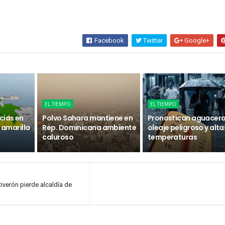
Facebook
Twitter
Google+
EL TIEMPO
EL TIEMPO
cias en
Polvo Sahara mantiene en
Pronostican aguacero
n amarilla
Rep. Dominicana ambiente
oleaje peligroso y alta
caluroso
temperaturas
Riverón pierde alcaldía de