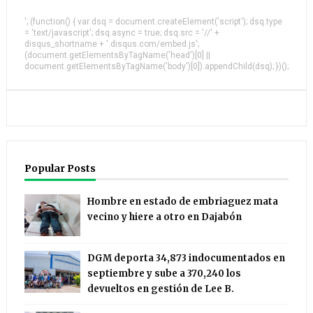
'; (function() { var dsq = document.createElement('script'); dsq.type
= 'text/javascript'; dsq.async = true; dsq.src = '//' +
disqus_shortname + '.disqus.com/embed.js';
(document.getElementsByTagName('head')[0] ||
document.getElementsByTagName('body')[0]).appendChild(dsq); })();
Popular Posts
Hombre en estado de embriaguez mata
vecino y hiere a otro en Dajabón
DGM deporta 34,873 indocumentados en
septiembre y sube a 370,240 los
devueltos en gestión de Lee B.