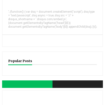
'; (function() { var dsq = document.createElement('script'); dsq.type
= 'text/javascript'; dsq.async = true; dsq.src = '//' +
disqus_shortname + '.disqus.com/embed.js';
(document.getElementsByTagName('head')[0] ||
document.getElementsByTagName('body')[0]).appendChild(dsq); })();
Popular Posts