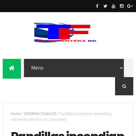
Home
/
INTERNACIONALES
/
Pandillas incendian viviendas y
enfrentan a Policía en zona Haití