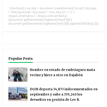
'; (function() { var dsq = document.createElement('script'); dsq.type
= 'text/javascript'; dsq.async = true; dsq.src = '//' +
disqus_shortname + '.disqus.com/embed.js';
(document.getElementsByTagName('head')[0] ||
document.getElementsByTagName('body')[0]).appendChild(dsq); })();
Popular Posts
Hombre en estado de embriaguez mata
vecino y hiere a otro en Dajabón
DGM deporta 34,873 indocumentados en
septiembre y sube a 370,240 los
devueltos en gestión de Lee B.