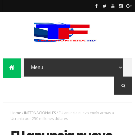
Home
/
INTERNACIONALES
/
EU anuncia nuevo envío armas a
Ucrania por 250 millones dólares