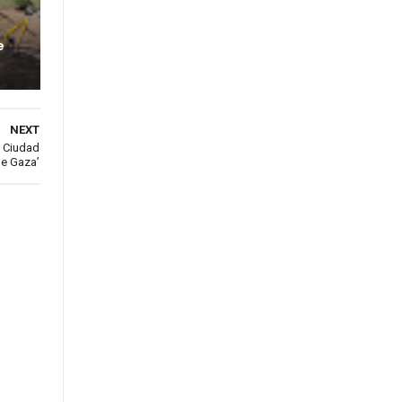
e
NEXT
a Ciudad
e Gaza’