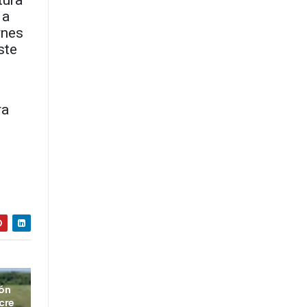
tura
 a
rnes
ste
ra
ión
cre