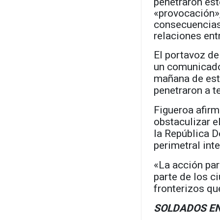
penetraron est
«provocación»,
consecuencias
relaciones ent
El portavoz de
un comunicado 
mañana de est
penetraron a t
Figueroa afirm
obstaculizar el
la República D
perimetral int
«La acción par
parte de los c
fronterizos qu
SOLDADOS EN