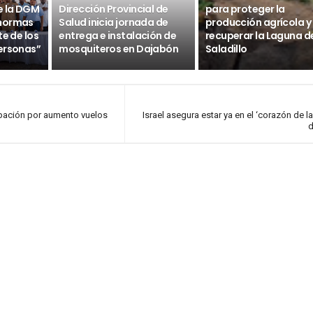
e la DGM
Dirección Provincial de
para proteger la
 normas
Salud inicia jornada de
producción agrícola y
te de los
entrega e instalación de
recuperar la Laguna d
ersonas”
mosquiteros en Dajabón
Saladillo
pación por aumento vuelos
Israel asegura estar ya en el ‘corazón de l
d