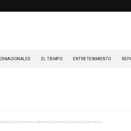
TERNACIONALES
EL TIEMPO
ENTRETENIMIENTO
REP
epública Dominicana denuncia haitianos violaron su territorio