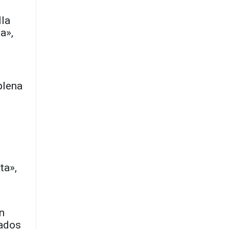
lla
a»,
plena
ta»,
n
tados