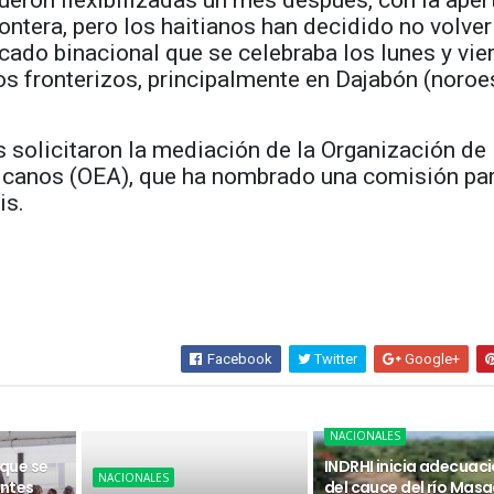
eron flexibilizadas un mes después, con la aper
rontera, pero los haitianos han decidido no volver
rcado binacional que se celebraba los lunes y vie
os fronterizos, principalmente en Dajabón (noroe
 solicitaron la mediación de la Organización de
canos (OEA), que ha nombrado una comisión pa
is.
Facebook
Twitter
Google+
NACIONALES
 que se
INDRHI inicia adecuac
NACIONALES
ntes
del cauce del río Masa