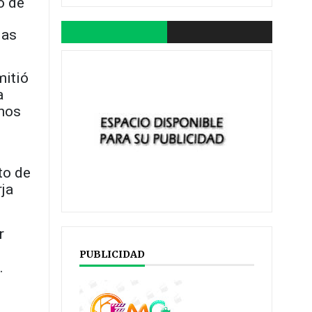
ó de
las
mitió
a
anos
ito de
rja
r
PUBLICIDAD
.