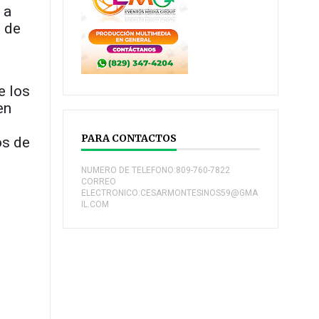
 a
o de
e los
en
PARA CONTACTOS
os de
NUMERO DE TELEFONO:809-760-7822
CORREO
ELECTRONICO:CESARMONTESINOS59@GMA
IL.COM