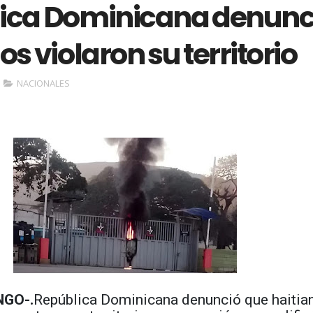
ica Dominicana denunc
os violaron su territorio
NACIONALES
GO-.
República Dominicana denunció que haitia