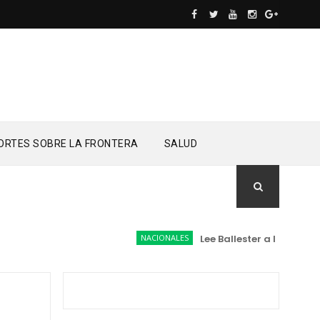
ORTES SOBRE LA FRONTERA
SALUD
NACIONALES
Lee Ballester a los que se fo