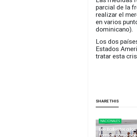
Las medidas fu
parcial de la f
realizar el me
en varios punt
dominicano).
Los dos países
Estados Ameri
tratar esta cris
SHARE THIS
NACIONALES
Lee Ballester a los
forman como age