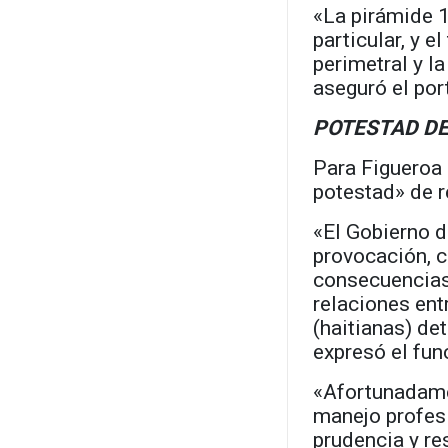
«La pirámide 1
particular, y el
perimetral y l
aseguró el por
POTESTAD DE
Para Figueroa 
potestad» de re
«El Gobierno 
provocación, c
consecuencias 
relaciones ent
(haitianas) de
expresó el fun
«Afortunadamen
manejo profes
prudencia y re