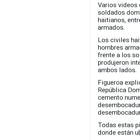
Varios videos
soldados domi
haitianos, ent
armados.
Los civiles ha
hombres armad
frente a los 
produjeron in
ambos lados.
Figueroa expli
República Dom
cemento numer
desembocadura
desembocadura 
Todas estas p
donde están ub