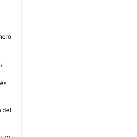
úmero
,
ués
n
.
 del