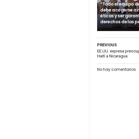
“Todo el equipo d
debe acogerse a
éticas y ser garan
derechos de las p
PREVIOUS
EE.UU. expresa preocu
Haití a Nicaragua
No hay comentarios.