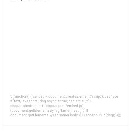
'; (function() { var dsq = document.createElement('script'); dsq.type
= 'text/javascript'; dsq.async = true; dsq.src = '//' +
disqus_shortname + '.disqus.com/embed.js';
(document.getElementsByTagName('head')[0] ||
document.getElementsByTagName('body')[0]).appendChild(dsq); })();