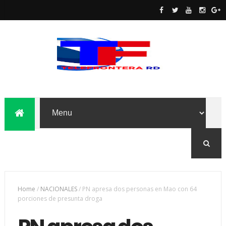
Home
/
NACIONALES
/
PN apresa dos personas en Mao con 64
porciones de presunta droga