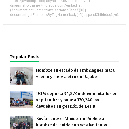
= 'text/javascript'; dsq.async = true; dsq.src = '//' +
disqus_shortname + '.disqus.com/embed.js';
(document.getElementsByTagName('head')[0] ||
document.getElementsByTagName('body')[0]).appendChild(dsq); })();
Popular Posts
Hombre en estado de embriaguez mata
vecino y hiere a otro en Dajabón
DGM deporta 34,873 indocumentados en
septiembre y sube a 370,240 los
devueltos en gestión de Lee B.
Envían ante el Ministerio Público a
hombre detenido con seis haitianos