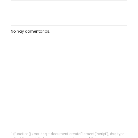
No hay comentarios.
'; (function() { var dsq = document.createElement('script'); dsq.type