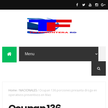
Home
/
NACIONALES
/
Ocupan 136 porciones presunta droga en
operativos preventivos en Mao