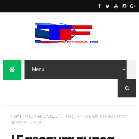
Home
/
INTERNACIONALES
/
LF asegura nunca había sentido tanto
apoyo en Europa