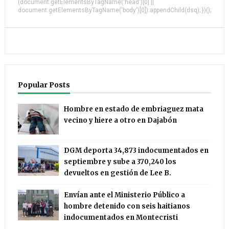
(document.getElementsByTagName('head')[0] ||
document.getElementsByTagName('body')[0]).appendChild(dsq); })();
Popular Posts
Hombre en estado de embriaguez mata
vecino y hiere a otro en Dajabón
DGM deporta 34,873 indocumentados en
septiembre y sube a 370,240 los
devueltos en gestión de Lee B.
Envían ante el Ministerio Público a
hombre detenido con seis haitianos
indocumentados en Montecristi