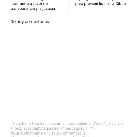
laborando a favor de
para prevenir líos en el Cibao
transparencia y la justicia
No hay comentarios.
'; (function() { var dsq = document.createElement('script'); dsq.type
= 'text/javascript'; dsq.async = true; dsq.src = '//' +
disqus_shortname + '.disqus.com/embed.js';