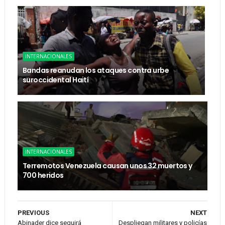
INTERNACIONALES
Bandas reanudan los ataques contra urbe
suroccidental Haití
INTERNACIONALES
Terremotos Venezuela causan unos 32 muertos y
700 heridos
PREVIOUS
NEXT
Abinader dice seguirá
Despliegan militares y policías