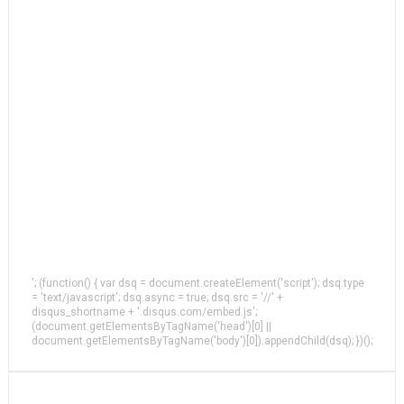
'; (function() { var dsq = document.createElement('script'); dsq.type
= 'text/javascript'; dsq.async = true; dsq.src = '//' +
disqus_shortname + '.disqus.com/embed.js';
(document.getElementsByTagName('head')[0] ||
document.getElementsByTagName('body')[0]).appendChild(dsq); })();