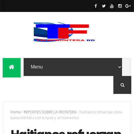
Home
/
REPORTES SOBRE LA FRONTERA
/
Haitianos refuerzan zona
Juana Méndez con tropas y armamentos