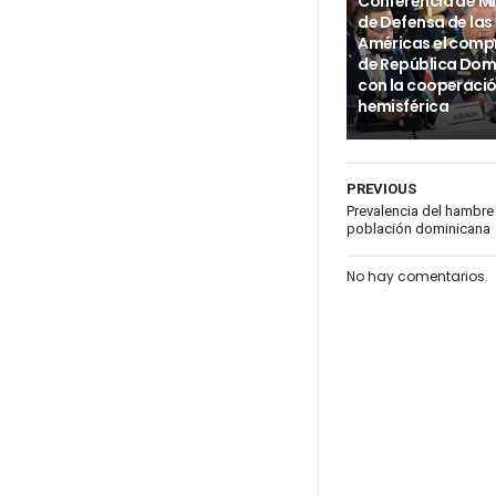
Conferencia de Mi
de Defensa de las
Américas el com
de República Dom
con la cooperaci
hemisférica
PREVIOUS
Prevalencia del hambre 
población dominicana
No hay comentarios.