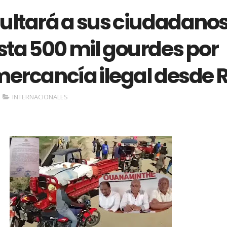
multará a sus ciudadano
sta 500 mil gourdes por
mercancía ilegal desde 
INTERNACIONALES