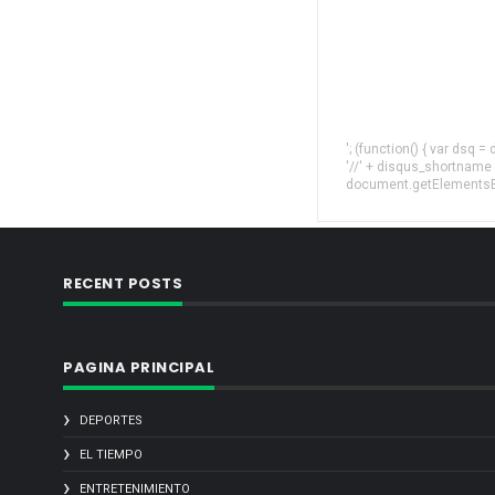
'; (function() { var dsq 
'//' + disqus_shortname
document.getElementsByT
RECENT POSTS
PAGINA PRINCIPAL
DEPORTES
EL TIEMPO
ENTRETENIMIENTO