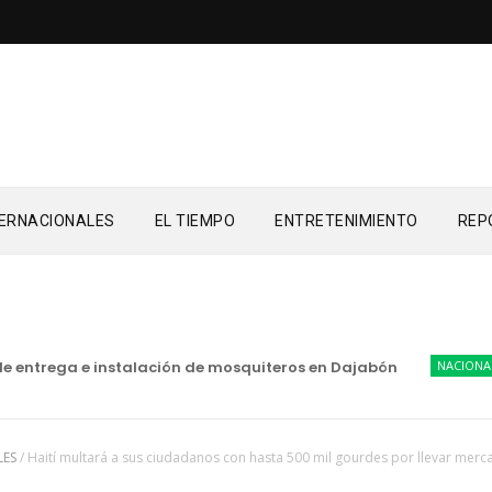
TERNACIONALES
EL TIEMPO
ENTRETENIMIENTO
REP
entrega e instalación de mosquiteros en Dajabón
NACIONALES
LES
/
Haití multará a sus ciudadanos con hasta 500 mil gourdes por llevar merc