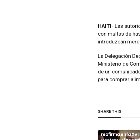
HAITI
-.
Las autori
con multas de ha
introduzcan merc
La Delegación Dep
Ministerio de Com
de un comunicado,
para comprar alim
SHARE THIS
INTERNACIONALES
Ministro de Defen
reafirma en la XVII