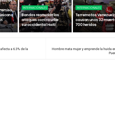
nistros
INTERNACIONALES
INTERNACIONALES
promiso
inicana
Bandas reanudan los
Terremotos Venezuel
ón
ataques contra urbe
causan unos 32 muert
suroccidental Haití
700 heridos
afecta a 6.3% de la
Hombre mata mujer y emprende la huida e
Puer