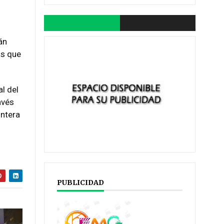
án
os que
l del
avés
ontera
.
PUBLICIDAD