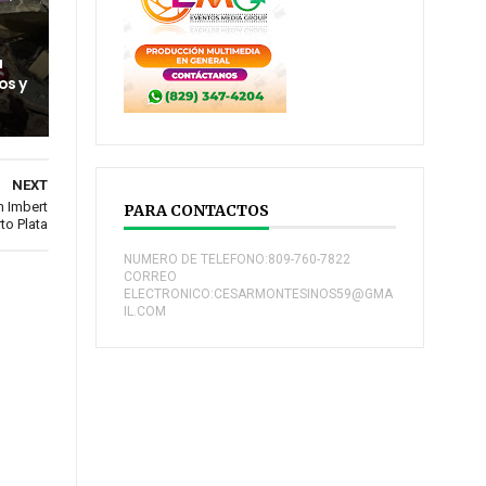
a
os y
NEXT
n Imbert
PARA CONTACTOS
to Plata
NUMERO DE TELEFONO:809-760-7822
CORREO
ELECTRONICO:CESARMONTESINOS59@GMA
IL.COM