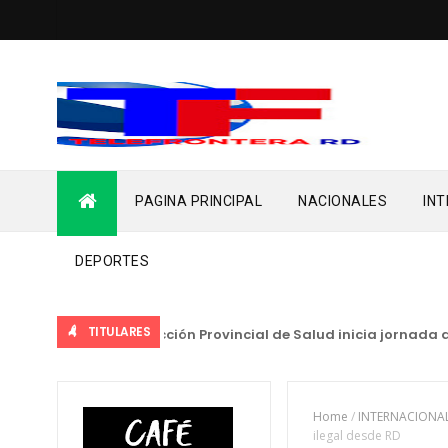
PAGINA PRINCIPAL
NACIONALES
IN
DEPORTES
TITULARES
NACIONALES
Dirección Provincial de Salud inicia jornada de 
Home
/
INTERNACIONA
ilegal desde RD