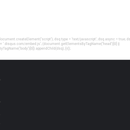
= document.createElement('script'); dsq.type = 'text/javascript'; dsq.async = true; d
 + '.disqus.com/embed.js'; (document.getElementsByTagName('head')[0] ||
agName('body')[0]).appendChild(dsq); })();