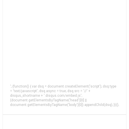
'; (function() { var dsq = document.createElement('script'); dsq.type
= 'text/javascript'; dsq.async = true; dsq.src = '//' +
disqus_shortname + '.disqus.com/embed.js';
(document.getElementsByTagName('head')[0] ||
document.getElementsByTagName('body')[0]).appendChild(dsq); })();