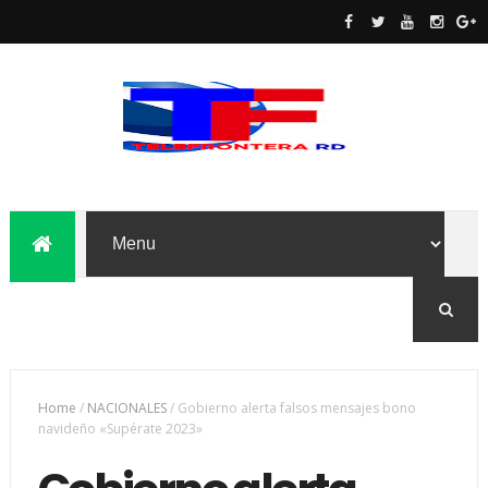
Home
/
NACIONALES
/
Gobierno alerta falsos mensajes bono
navideño «Supérate 2023»