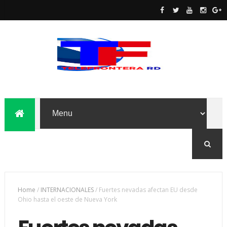
Home
/
INTERNACIONALES
/
Fuertes nevadas afectan EU desde
Ohio hasta el oeste de Nueva York