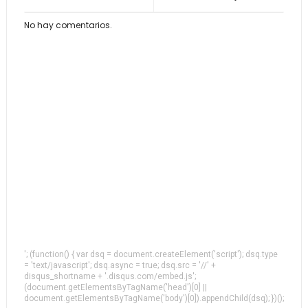
No hay comentarios.
'; (function() { var dsq = document.createElement('script'); dsq.type
= 'text/javascript'; dsq.async = true; dsq.src = '//' +
disqus_shortname + '.disqus.com/embed.js';
(document.getElementsByTagName('head')[0] ||
document.getElementsByTagName('body')[0]).appendChild(dsq); })();