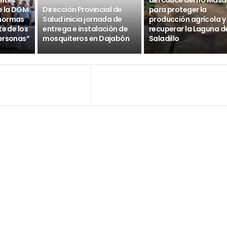
ntes
del cauce del río Masa
e la DGM
Dirección Provincial de
para proteger la
 normas
Salud inicia jornada de
producción agrícola y
te de los
entrega e instalación de
recuperar la Laguna d
ersonas”
mosquiteros en Dajabón
Saladillo