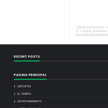
'; (function() { var dsq 
'//' + disqus_shortname
document.getElementsByT
RECENT POSTS
PAGINA PRINCIPAL
DEPORTES
EL TIEMPO
ENTRETENIMIENTO