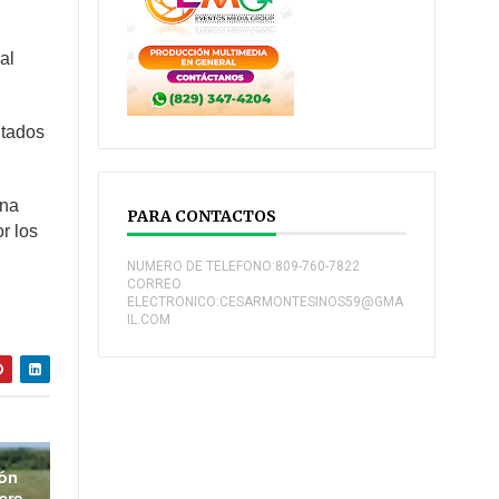
al
itados
una
PARA CONTACTOS
r los
NUMERO DE TELEFONO:809-760-7822
CORREO
ELECTRONICO:CESARMONTESINOS59@GMA
IL.COM
ión