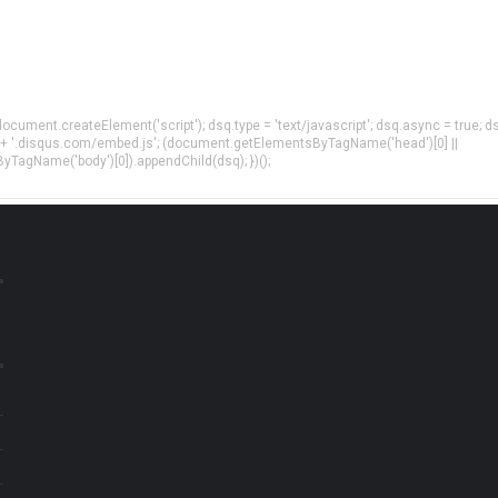
= document.createElement('script'); dsq.type = 'text/javascript'; dsq.async = true; d
 + '.disqus.com/embed.js'; (document.getElementsByTagName('head')[0] ||
agName('body')[0]).appendChild(dsq); })();