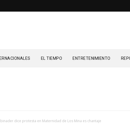
TERNACIONALES
EL TIEMPO
ENTRETENIMIENTO
REP
binader dice protesta en Maternidad de Los Mina es chantaje