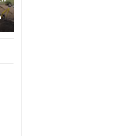
cre
e