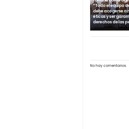
forman como age
“Todo el equipo d
debe acogerse a
éticas y ser garan
derechos de las p
No hay comentarios.