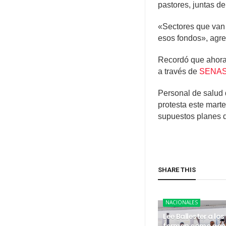
pastores, juntas de
«Sectores que van a
esos fondos», agre
Recordó que ahora 
a través de
SENA
Personal de salud 
protesta este marte
supuestos planes d
SHARE THIS
NACIONALES
Lee Ballester a los