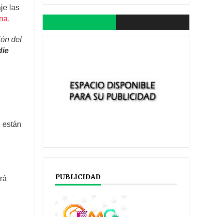
je las
na.
ión del
die
e están
PUBLICIDAD
rá