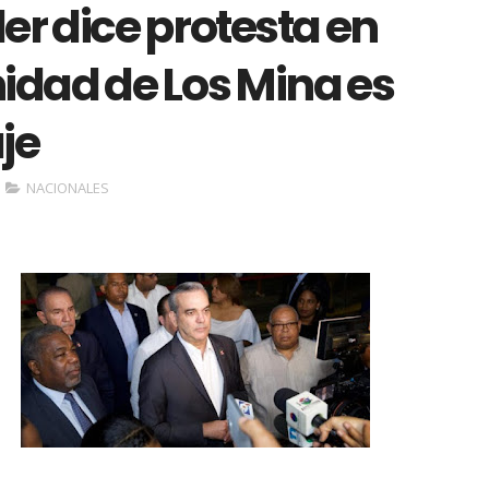
r dice protesta en
idad de Los Mina es
je
NACIONALES