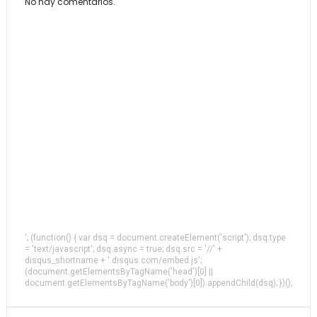
No hay comentarios.
'; (function() { var dsq = document.createElement('script'); dsq.type
= 'text/javascript'; dsq.async = true; dsq.src = '//' +
disqus_shortname + '.disqus.com/embed.js';
(document.getElementsByTagName('head')[0] ||
document.getElementsByTagName('body')[0]).appendChild(dsq); })();