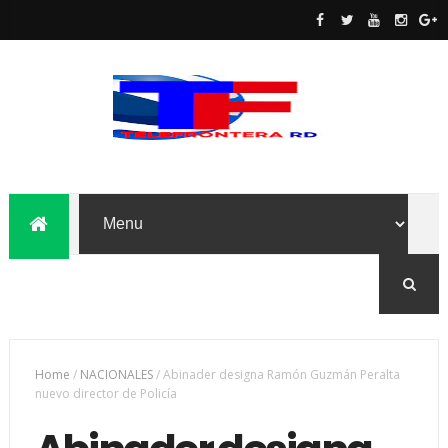
Home
/
NACIONALES
/
Abinader designa Ramón Guzmán Peralta
nuevo director de Policía