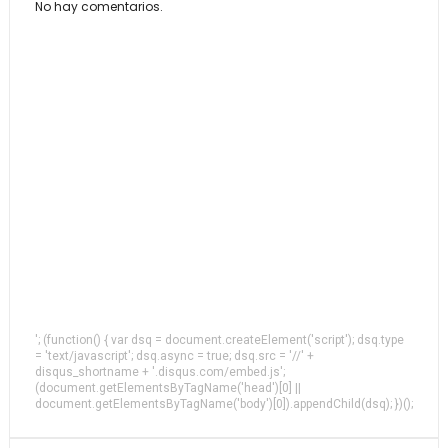
No hay comentarios.
'; (function() { var dsq = document.createElement('script'); dsq.type
= 'text/javascript'; dsq.async = true; dsq.src = '//' +
disqus_shortname + '.disqus.com/embed.js';
(document.getElementsByTagName('head')[0] ||
document.getElementsByTagName('body')[0]).appendChild(dsq); })();