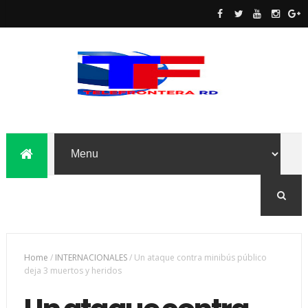
Home
/
INTERNACIONALES
/
Un ataque contra minibús público
deja 3 muertos y heridos