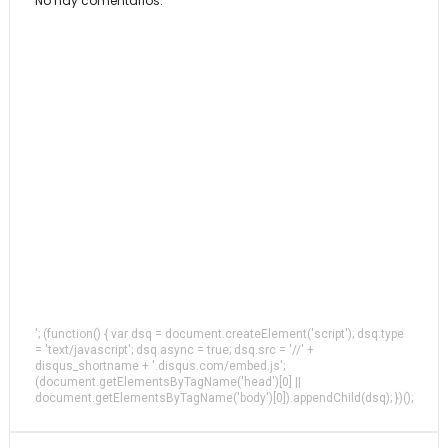
No hay comentarios.
'; (function() { var dsq = document.createElement('script'); dsq.type
= 'text/javascript'; dsq.async = true; dsq.src = '//' +
disqus_shortname + '.disqus.com/embed.js';
(document.getElementsByTagName('head')[0] ||
document.getElementsByTagName('body')[0]).appendChild(dsq); })();