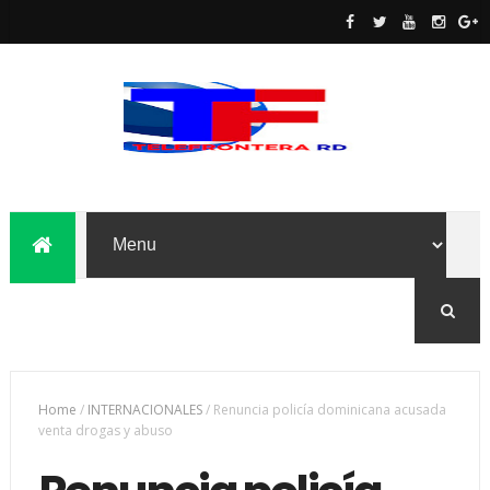
Home
/
INTERNACIONALES
/
Renuncia policía dominicana acusada
venta drogas y abuso