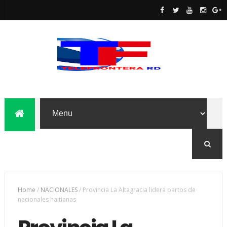
Home
/
NACIONALES
/
Provincia La Altagracia lidera partos de
nacionales haitianas