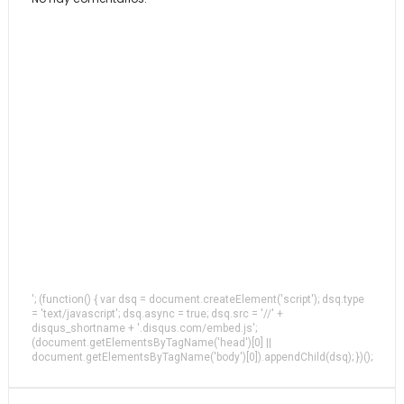
'; (function() { var dsq = document.createElement('script'); dsq.type
= 'text/javascript'; dsq.async = true; dsq.src = '//' +
disqus_shortname + '.disqus.com/embed.js';
(document.getElementsByTagName('head')[0] ||
document.getElementsByTagName('body')[0]).appendChild(dsq); })();