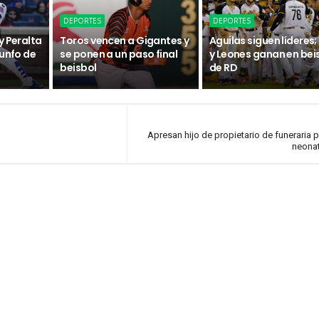
DEPORTES
DEPORTES
y Peralta
Toros vencen a Gigantes y
Aguilas siguen líderes;
iunfo de
se ponen a un paso final
y Leones ganan en bei
beisbol
de RD
Apresan hijo de propietario de funeraria 
neona