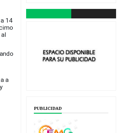
ia 14
écimo
 al
rando
da a
 y
PUBLICIDAD