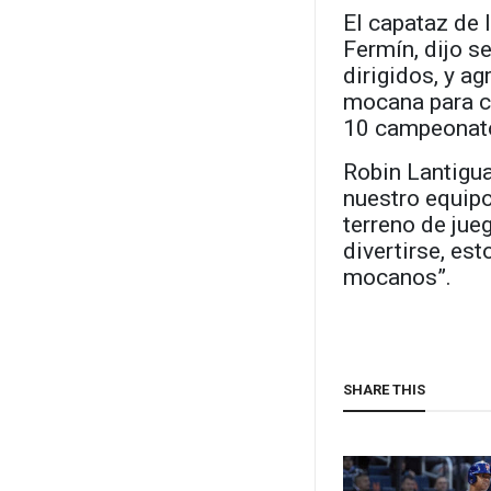
El capataz de 
Fermín, dijo se
dirigidos, y a
mocana para co
10 campeonat
Robin Lantigua
nuestro equipo
terreno de jue
divertirse, es
mocanos”.
SHARE THIS