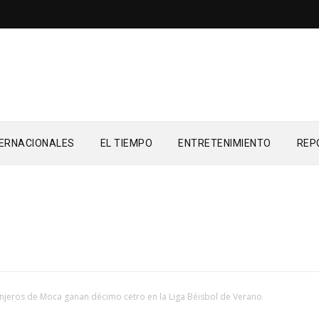
TERNACIONALES
EL TIEMPO
ENTRETENIMIENTO
REP
njeros de Moca ganan décimo cetro en la Liga Béisbol de Verano