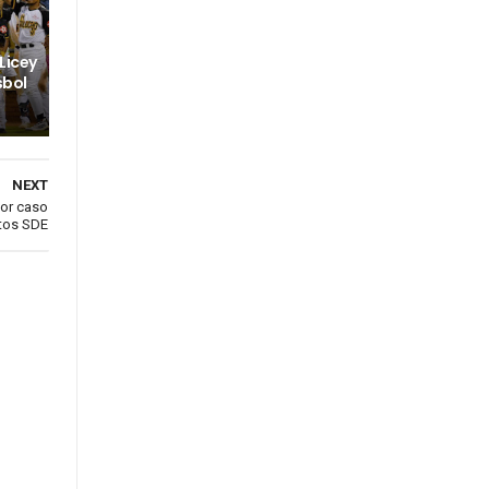
 Licey
sbol
NEXT
por caso
tos SDE