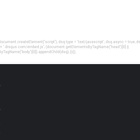
= document.createElement('script'); dsq.type = 'text/javascript'; dsq.async = true; d
 + '.disqus.com/embed.js'; (document.getElementsByTagName('head')[0] ||
agName('body')[0]).appendChild(dsq); })();