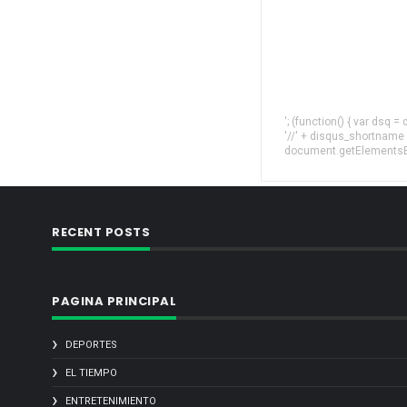
'; (function() { var dsq 
'//' + disqus_shortname
document.getElementsByT
RECENT POSTS
PAGINA PRINCIPAL
DEPORTES
EL TIEMPO
ENTRETENIMIENTO