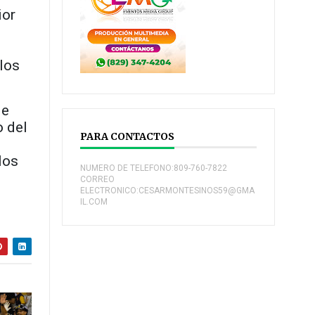
ior
los
de
o del
PARA CONTACTOS
los
NUMERO DE TELEFONO:809-760-7822
CORREO
ELECTRONICO:CESARMONTESINOS59@GMA
IL.COM