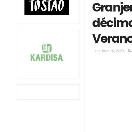
Granje
décimo 
Veran
octubre 10, 2023