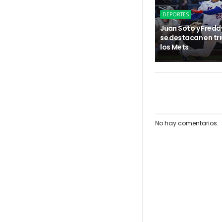
DEPORTES
Juan Soto y Fredd
se destacan en tr
los Mets
No hay comentarios.