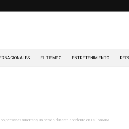
TERNACIONALES
EL TIEMPO
ENTRETENIMIENTO
REP
os personas muertas y un herido durante accidente en La Romana