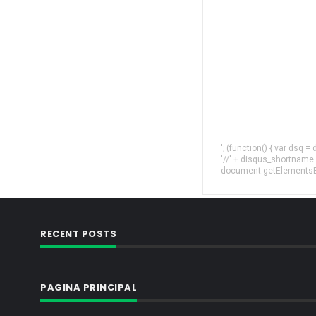
'; (function() { var dsq 
'//' + disqus_shortname
document.getElementsByT
RECENT POSTS
PAGINA PRINCIPAL