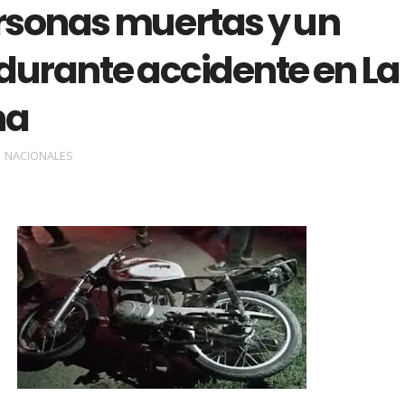
rsonas muertas y un
durante accidente en La
na
NACIONALES