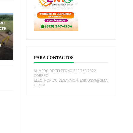
ión
cre
e
PARA CONTACTOS
NUMERO DE TELEFONO:809-760-7822
CORREO
ELECTRONICO:CESARMONTESINOS59@GMA
IL.COM