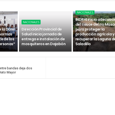
NACIONALES
 que se
INDRHI inicia adecuac
NACIONALES
ntes
del cauce del río Masa
e la DGM
Dirección Provincial de
para proteger la
 normas
Salud inicia jornada de
producción agrícola y
te de los
entrega e instalación de
recuperar la Laguna d
ersonas”
mosquiteros en Dajabón
Saladillo
 entre bandas deja dos
 Hato Mayor