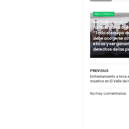
NACIONALES
Lee Ballester a los
forman como age
“Todo el equipo d
debe acogerse a
éticas y ser garan
derechos de las p
PREVIOUS
Enfrentamiento a tiros
muertos en El Valle de
No hay comentarios.