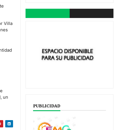
te
r Villa
ones
ntidad
e
te
, un
PUBLICIDAD