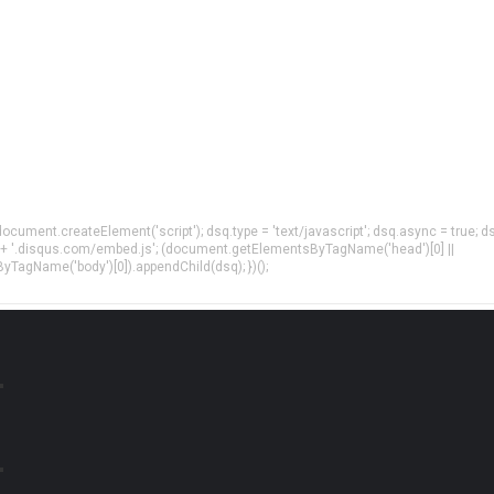
= document.createElement('script'); dsq.type = 'text/javascript'; dsq.async = true; d
 + '.disqus.com/embed.js'; (document.getElementsByTagName('head')[0] ||
agName('body')[0]).appendChild(dsq); })();