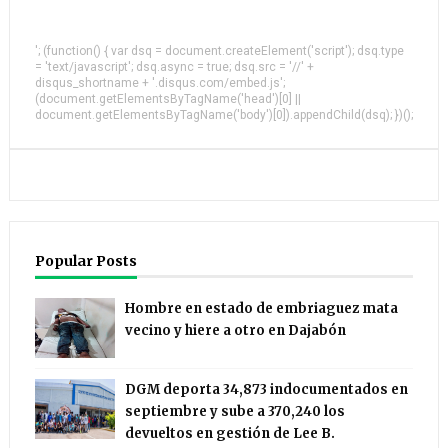
'; (function() { var dsq = document.createElement('script'); dsq.type
= 'text/javascript'; dsq.async = true; dsq.src = '//' +
disqus_shortname + '.disqus.com/embed.js';
(document.getElementsByTagName('head')[0] ||
document.getElementsByTagName('body')[0]).appendChild(dsq); })();
Popular Posts
Hombre en estado de embriaguez mata
vecino y hiere a otro en Dajabón
DGM deporta 34,873 indocumentados en
septiembre y sube a 370,240 los
devueltos en gestión de Lee B.