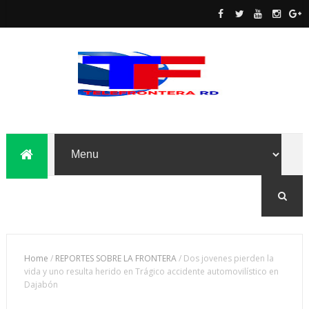
Home
/
REPORTES SOBRE LA FRONTERA
/
Dos jovenes pierden la
vida y uno resulta herido en Trágico accidente automovilístico en
Dajabón