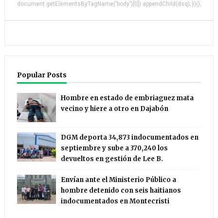
document.getElementsByTagName('body')[0]).appendChild(dsq); })();
Popular Posts
Hombre en estado de embriaguez mata
vecino y hiere a otro en Dajabón
DGM deporta 34,873 indocumentados en
septiembre y sube a 370,240 los
devueltos en gestión de Lee B.
Envían ante el Ministerio Público a
hombre detenido con seis haitianos
indocumentados en Montecristi