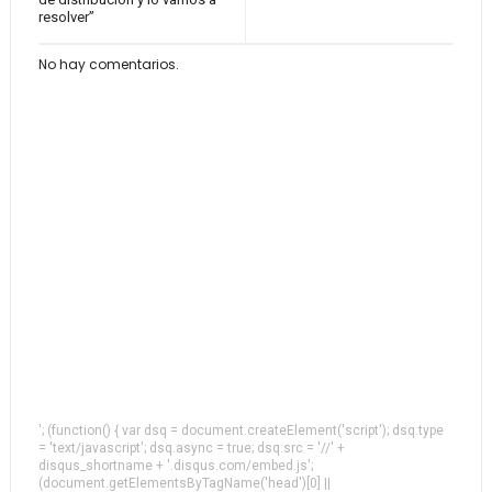
resolver”
No hay comentarios.
'; (function() { var dsq = document.createElement('script'); dsq.type
= 'text/javascript'; dsq.async = true; dsq.src = '//' +
disqus_shortname + '.disqus.com/embed.js';
(document.getElementsByTagName('head')[0] ||