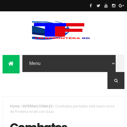
Home
/
INTERNACIONALES
/
Combates persisten este lunes cerca
de frontera Israel con Gaza