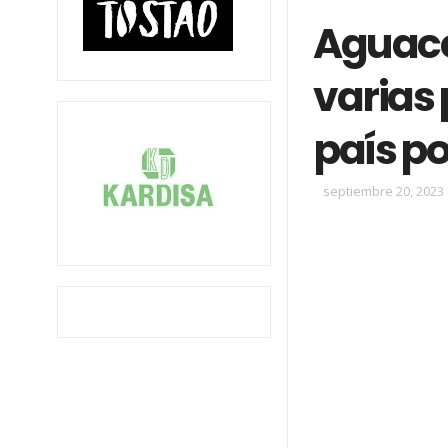
Aguace
varias 
país p
septiembre 20, 2023