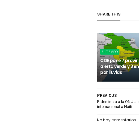
SHARE THIS
EL TIEMPO
COE pone 7 provin
alerta verde y 8 e
por lluvias
PREVIOUS
Biden insta a la ONU au
internacional a Haití
No hay comentarios.