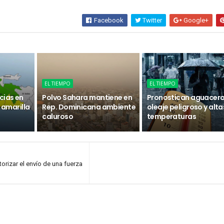
Facebook
Twitter
Google+
EL TIEMPO
EL TIEMPO
cias en
Polvo Sahara mantiene en
Pronostican aguacero
n amarilla
Rep. Dominicana ambiente
oleaje peligroso y alta
caluroso
temperaturas
torizar el envío de una fuerza