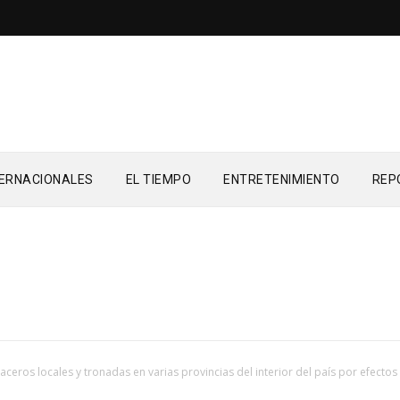
TERNACIONALES
EL TIEMPO
ENTRETENIMIENTO
REP
aceros locales y tronadas en varias provincias del interior del país por efectos