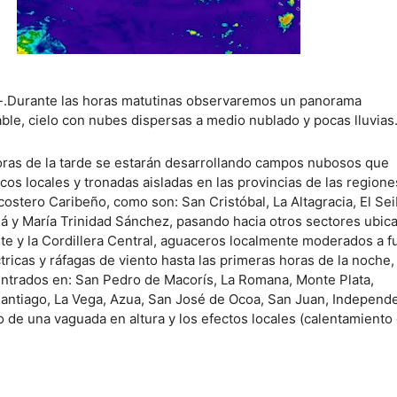
-.Durante las horas matutinas observaremos un panorama
ble, cielo con nubes dispersas a medio nublado y pocas lluvias
ras de la tarde se estarán desarrollando campos nubosos que
os locales y tronadas aisladas en las provincias de las regione
l costero Caribeño, como son: San Cristóbal, La Altagracia, El Sei
 y María Trinidad Sánchez, pasando hacia otros sectores ubic
ste y la Cordillera Central, aguaceros localmente moderados a f
ricas y ráfagas de viento hasta las primeras horas de la noche,
trados en: San Pedro de Macorís, La Romana, Monte Plata,
ntiago, La Vega, Azua, San José de Ocoa, San Juan, Independe
o de una vaguada en altura y los efectos locales (calentamiento