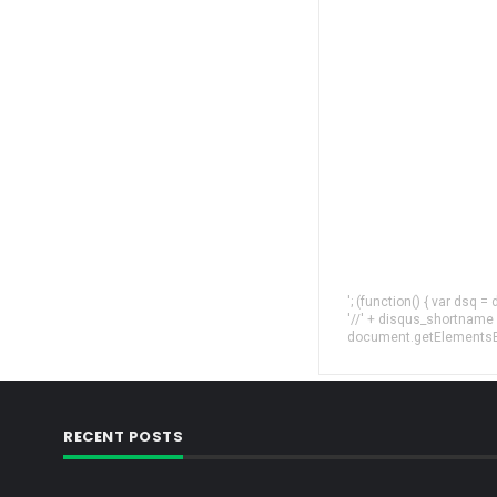
'; (function() { var dsq 
'//' + disqus_shortname
document.getElementsByT
RECENT POSTS