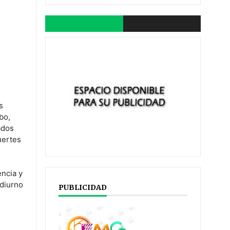
.
s
bo,
ados
uertes
ncia y
 diurno
PUBLICIDAD