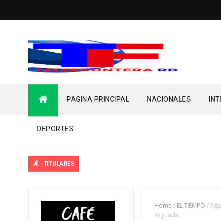
PAGINA PRINCIPAL
NACIONALES
IN
DEPORTES
TITULARES
Home
/
EL TIEMPO
/
Agu
vaguada