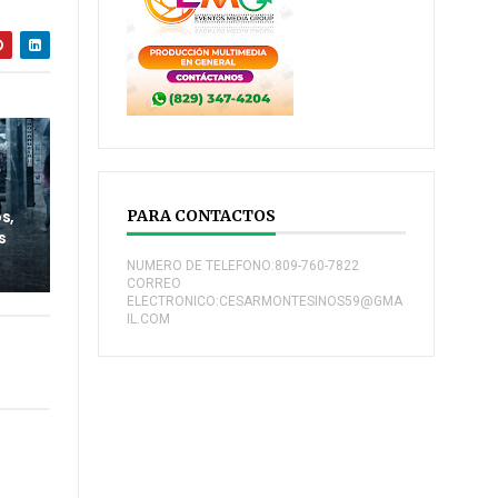
s,
PARA CONTACTOS
s
NUMERO DE TELEFONO:809-760-7822
CORREO
ELECTRONICO:CESARMONTESINOS59@GMA
IL.COM