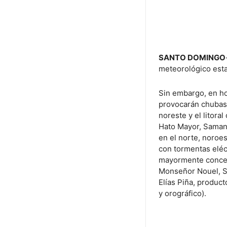
SANTO DOMINGO
meteorológico esta
Sin embargo, en ho
provocarán chubasc
noreste y el litora
Hato Mayor, Samaná
en el norte, noroe
con tormentas eléct
mayormente concen
Monseñor Nouel, Sa
Elías Piña, product
y orográfico).