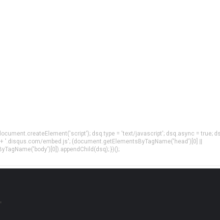
= document.createElement('script'); dsq.type = 'text/javascript'; dsq.async = true; d
 + '.disqus.com/embed.js'; (document.getElementsByTagName('head')[0] ||
agName('body')[0]).appendChild(dsq); })();