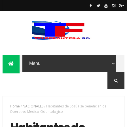
Home
/
NACIONALES
/
Habitantes de Sosúa se benefician de
Operativo Médico-Odontológico