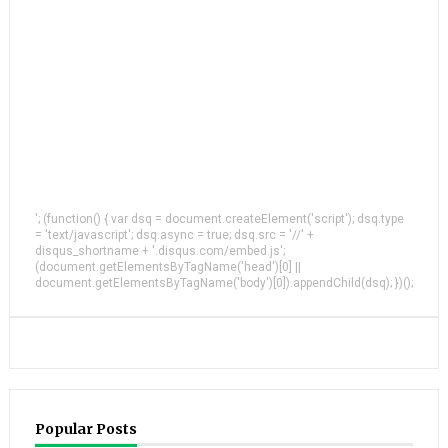
'; (function() { var dsq = document.createElement('script'); dsq.type
= 'text/javascript'; dsq.async = true; dsq.src = '//' +
disqus_shortname + '.disqus.com/embed.js';
(document.getElementsByTagName('head')[0] ||
document.getElementsByTagName('body')[0]).appendChild(dsq); })();
Popular Posts