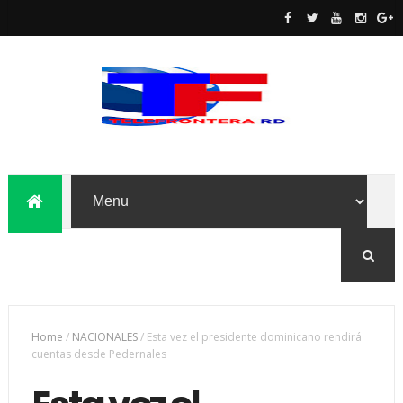
Home
/
NACIONALES
/
Esta vez el presidente dominicano rendirá
cuentas desde Pedernales