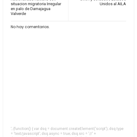
situacion migratoria Irregular
Unidos al AILA
en palo de Damajagua
Valverde
No hay comentarios.
'; (function() { var dsq = document.createElement('script'); dsq.type
= 'text/javascript'; dsq.async = true; dsq.src = '//' +