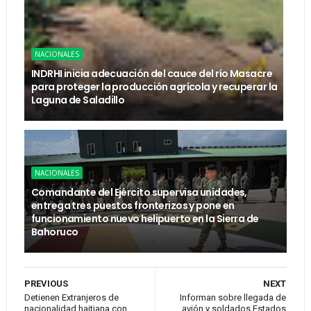
NACIONALES
INDRHI inicia adecuación del cauce del río Masacre
para proteger la producción agrícola y recuperar la
Laguna de Saladillo
NACIONALES
Comandante del Ejército supervisa unidades,
entrega tres puestos fronterizos y pone en
funcionamiento nuevo helipuerto en la Sierra de
Bahoruco
PREVIOUS
NEXT
Detienen Extranjeros de
Informan sobre llegada de
nacionalidad haitiana con
avión y soldados Estados