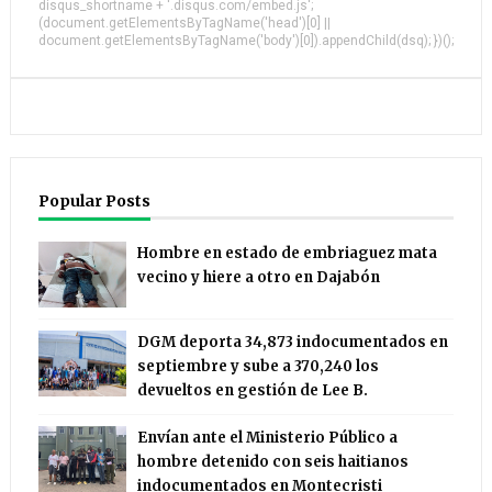
disqus_shortname + '.disqus.com/embed.js';
(document.getElementsByTagName('head')[0] ||
document.getElementsByTagName('body')[0]).appendChild(dsq); })();
Popular Posts
Hombre en estado de embriaguez mata
vecino y hiere a otro en Dajabón
DGM deporta 34,873 indocumentados en
septiembre y sube a 370,240 los
devueltos en gestión de Lee B.
Envían ante el Ministerio Público a
hombre detenido con seis haitianos
indocumentados en Montecristi