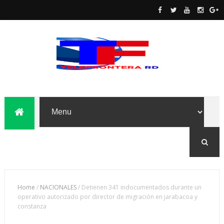
Home
/
NACIONALES
/
Detienen 341 indocumentados durante un
operativo autorizado por director de migración en jarabacoa y
constanza