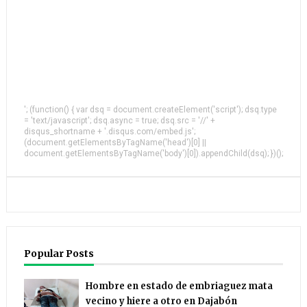
'; (function() { var dsq = document.createElement('script'); dsq.type
= 'text/javascript'; dsq.async = true; dsq.src = '//' +
disqus_shortname + '.disqus.com/embed.js';
(document.getElementsByTagName('head')[0] ||
document.getElementsByTagName('body')[0]).appendChild(dsq); })();
Popular Posts
Hombre en estado de embriaguez mata
vecino y hiere a otro en Dajabón