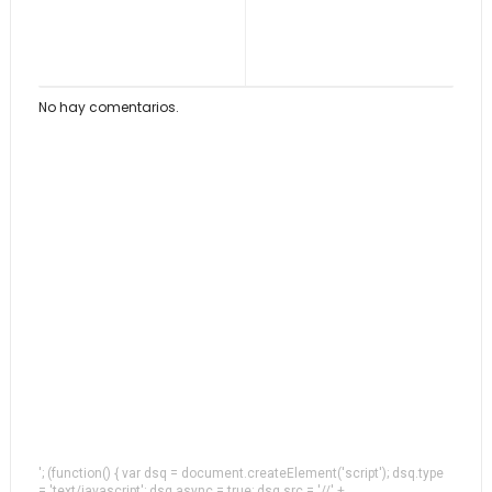
No hay comentarios.
'; (function() { var dsq = document.createElement('script'); dsq.type
= 'text/javascript'; dsq.async = true; dsq.src = '//' +