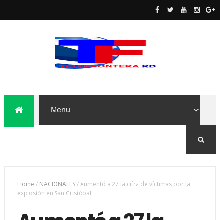
Home
/
NACIONALES
/
Aumentó a 27 la cifra de víctimas por la
explosión en San Cristóbal