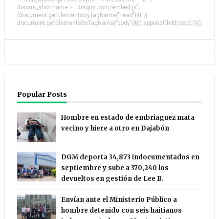
disqus_shortname + '.disqus.com/embed.js';
(document.getElementsByTagName('head')[0] ||
document.getElementsByTagName('body')[0]).appendChild(dsq); })();
Popular Posts
Hombre en estado de embriaguez mata
vecino y hiere a otro en Dajabón
DGM deporta 34,873 indocumentados en
septiembre y sube a 370,240 los
devueltos en gestión de Lee B.
Envían ante el Ministerio Público a
hombre detenido con seis haitianos