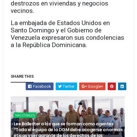
destrozos en viviendas y negocios
vecinos.
La embajada de Estados Unidos en
Santo Domingo y el Gobierno de
Venezuela expresaron sus condolencias
a la República Dominicana.
SHARE THIS
Facebook
Twitter
Google+
NACIONALES
Lee Ballester a los que se forman como agentes
“Todo el equipo de la DGM debe acogerse a normas
éticas y ser garante de los derechos de las