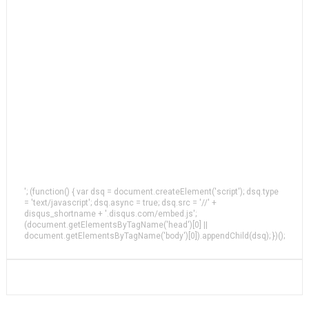
'; (function() { var dsq = document.createElement('script'); dsq.type
= 'text/javascript'; dsq.async = true; dsq.src = '//' +
disqus_shortname + '.disqus.com/embed.js';
(document.getElementsByTagName('head')[0] ||
document.getElementsByTagName('body')[0]).appendChild(dsq); })();