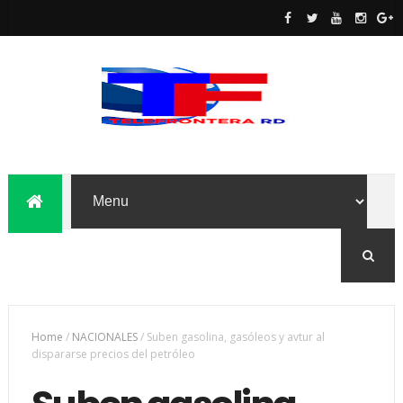
Home
/
NACIONALES
/
Suben gasolina, gasóleos y avtur al
dispararse precios del petróleo