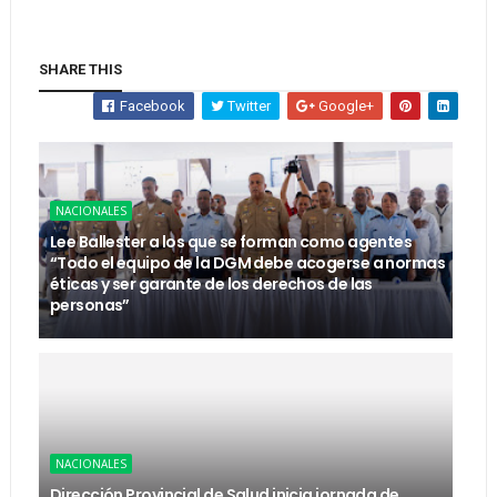
SHARE THIS
Facebook
Twitter
Google+
NACIONALES
Lee Ballester a los que se forman como agentes
“Todo el equipo de la DGM debe acogerse a normas
éticas y ser garante de los derechos de las
personas”
NACIONALES
Dirección Provincial de Salud inicia jornada de