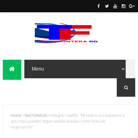
Home
/
NACIONALES
/
Pelegrín Castillo: “Ni Haití ni los haitianos ni
sus crisis pueden seguir siendo usados como ficha de
negociación”