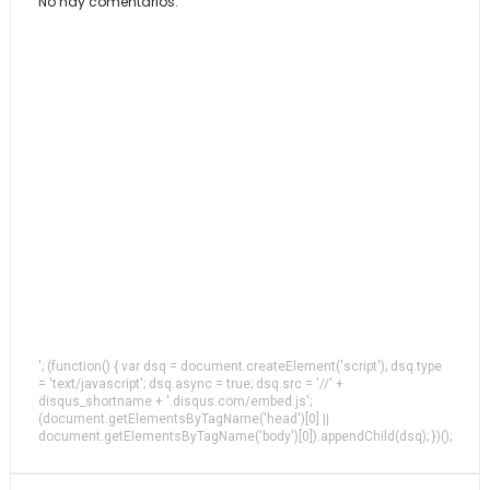
No hay comentarios.
'; (function() { var dsq = document.createElement('script'); dsq.type
= 'text/javascript'; dsq.async = true; dsq.src = '//' +
disqus_shortname + '.disqus.com/embed.js';
(document.getElementsByTagName('head')[0] ||
document.getElementsByTagName('body')[0]).appendChild(dsq); })();