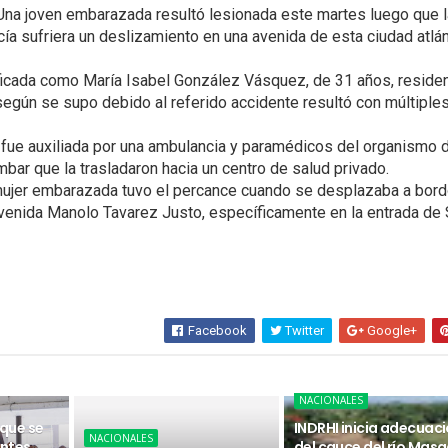
na joven embarazada resultó lesionada este martes luego que l
a sufriera un deslizamiento en una avenida de esta ciudad atlán
ficada como María Isabel González Vásquez, de 31 años, reside
egún se supo debido al referido accidente resultó con múltiple
ue auxiliada por una ambulancia y paramédicos del organismo 
ar que la trasladaron hacia un centro de salud privado.
mujer embarazada tuvo el percance cuando se desplazaba a bor
avenida Manolo Tavarez Justo, específicamente en la entrada de
Facebook
Twitter
Google+
NACIONALES
 que se
INDRHI inicia adecuac
NACIONALES
ntes
del cauce del río Masa