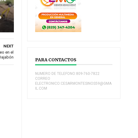
e
NEXT
eo en el
Dajabón
PARA CONTACTOS
NUMERO DE TELEFONO:809-760-7822
CORREO
ELECTRONICO:CESARMONTESINOS59@GMA
IL.COM