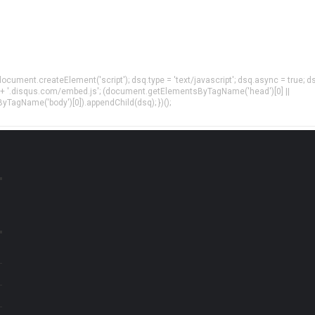
= document.createElement('script'); dsq.type = 'text/javascript'; dsq.async = true; d
 + '.disqus.com/embed.js'; (document.getElementsByTagName('head')[0] ||
agName('body')[0]).appendChild(dsq); })();