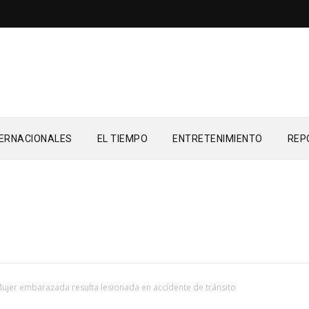
TERNACIONALES
EL TIEMPO
ENTRETENIMIENTO
REP
ujer embarazada resulta lesionada en accidente de tránsito