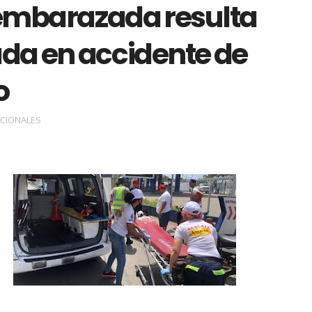
embarazada resulta
ada en accidente de
o
CIONALES