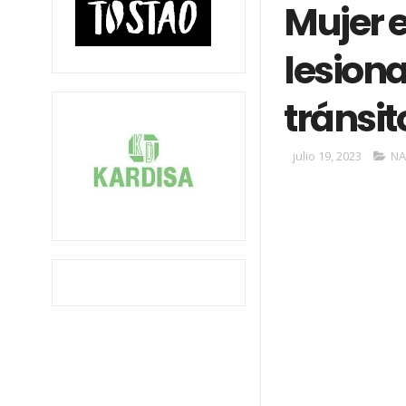
Mujer 
lesion
tránsit
julio 19, 2023
NA