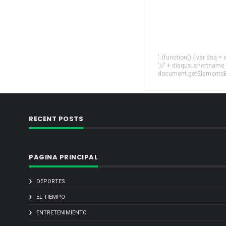
'; (function() { var dsq 
'//' + disqus_shortname
document.getElementsByT
RECENT POSTS
PAGINA PRINCIPAL
DEPORTES
EL TIEMPO
ENTRETENIMIENTO