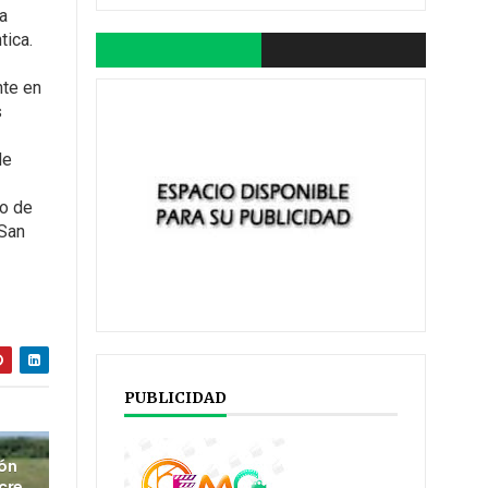
a
tica.
nte en
s
de
do de
 San
PUBLICIDAD
ión
cre