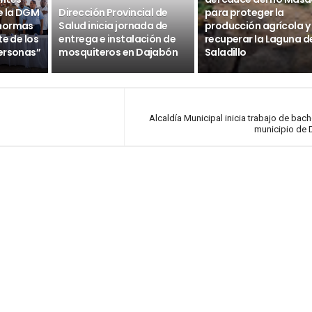
e la DGM
Dirección Provincial de
para proteger la
 normas
Salud inicia jornada de
producción agrícola y
te de los
entrega e instalación de
recuperar la Laguna d
ersonas”
mosquiteros en Dajabón
Saladillo
Alcaldía Municipal inicia trabajo de bach
municipio de 