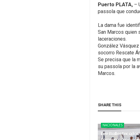
Puerto PLATA,
– U
passola que conducí
La dama fue identi
San Marcos quien s
laceraciones.
González Vásquez f
socorro Rescate Ámb
Se precisa que la 
su passola por la 
Marcos.
SHARE THIS
NACIONALES
Lee Ballester a los
forman como age