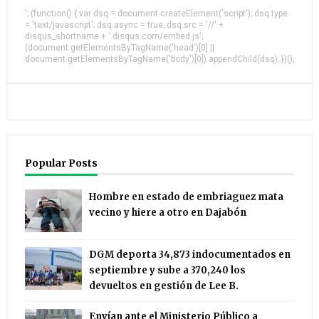
'; (function() { var dsq = document.createElement('script'); dsq.type
= 'text/javascript'; dsq.async = true; dsq.src = '//' +
disqus_shortname + '.disqus.com/embed.js';
(document.getElementsByTagName('head')[0] ||
document.getElementsByTagName('body')[0]).appendChild(dsq); })();
Popular Posts
Hombre en estado de embriaguez mata
vecino y hiere a otro en Dajabón
DGM deporta 34,873 indocumentados en
septiembre y sube a 370,240 los
devueltos en gestión de Lee B.
Envían ante el Ministerio Público a