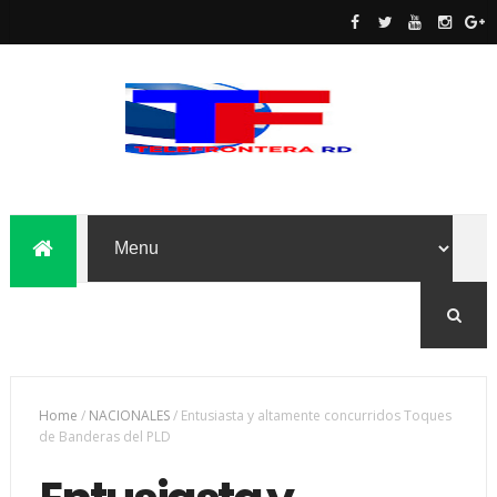
Home
/
NACIONALES
/
Entusiasta y altamente concurridos Toques
de Banderas del PLD