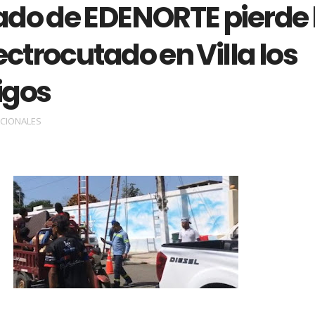
do de EDENORTE pierde 
ectrocutado en Villa los
igos
CIONALES