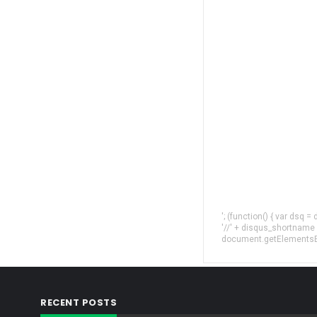
'; (function() { var dsq 
'//' + disqus_shortname
document.getElementsByT
RECENT POSTS