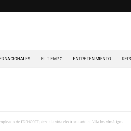
TERNACIONALES
EL TIEMPO
ENTRETENIMIENTO
REP
mpleado de EDENORTE pierde la vida electrocutado en Villa los Almácigos