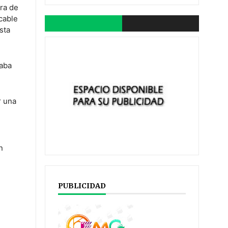
ra de
cable
sta
zaba
r una
n
PUBLICIDAD