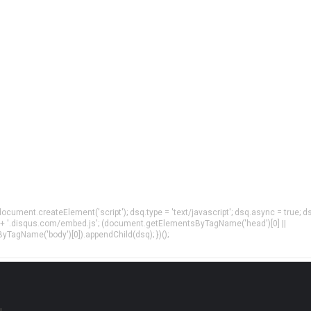
= document.createElement('script'); dsq.type = 'text/javascript'; dsq.async = true; d
 + '.disqus.com/embed.js'; (document.getElementsByTagName('head')[0] ||
agName('body')[0]).appendChild(dsq); })();