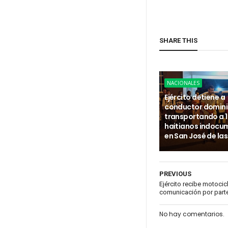
SHARE THIS
NACIONALES
Ejército detiene a
conductor domin
transportando a 
haitianos indoc
en San José de la
PREVIOUS
Ejército recibe motocic
comunicación por parte
No hay comentarios.