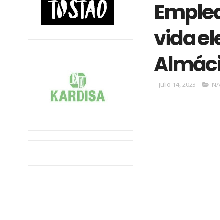
Emplea
vida el
Almác
julio 14, 2023
NA