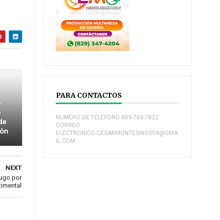
PARA CONTACTOS
e
e
NUMERO DE TELEFONO:809-760-7822
de
CORREO
bón
ELECTRONICO:CESARMONTESINOS59@GMA
IL.COM
NEXT
ugo por
timental