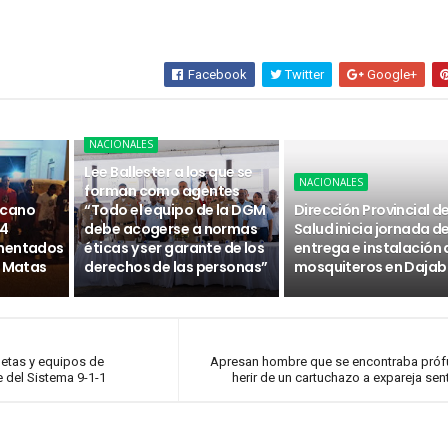
Facebook
Twitter
Google+
NACIONALES
Lee Ballester a los que se
NACIONALES
forman como agentes
icano
“Todo el equipo de la DGM
Dirección Provincial d
14
debe acogerse a normas
Salud inicia jornada d
umentados
éticas y ser garante de los
entrega e instalación 
s Matas
derechos de las personas”
mosquiteros en Daja
letas y equipos de
Apresan hombre que se encontraba próf
 del Sistema 9-1-1
herir de un cartuchazo a expareja sen