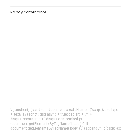
No hay comentarios.
'; (function() { var dsq = document.createElement('script'); dsq.type
= 'text/javascript'; dsq.async = true; dsq.src = '//' +
disqus_shortname + '.disqus.com/embed.js';
(document.getElementsByTagName('head')[0] ||
document.getElementsByTagName('body')[0]).appendChild(dsq); })();