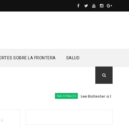
ORTES SOBRE LA FRONTERA
SALUD
NACIONALES
Lee Ballester a los que se f
 y