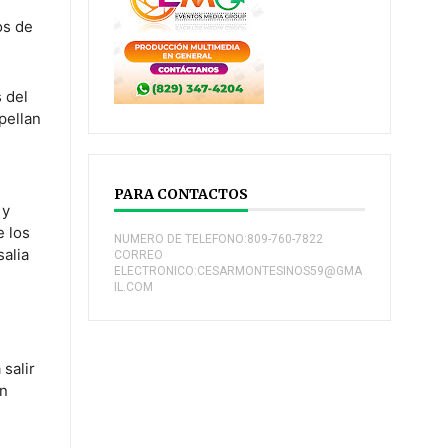
os de
 del
pellan
PARA CONTACTOS
 y
e los
NUMERO DE TELEFONO:809-760-7822
salia
CORREO
ELECTRONICO:CESARMONTESINOS59@GMA
IL.COM
 salir
an