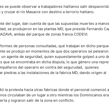
s se puede observar a trabajadores haitianos salir despavorid
o y cruzar el río Masacre con destino a terrorio haitiano.
te del lugar, dan cuenta de que las supuestas muertes a manos
dad, se produjeron en las plantas MD, que preside Fernando Ca
 MAZAVA, ambas del parque de zonas franca CODEVI.
nformes de personas consultadas, qué trabajan en dicho parque
idente se produjo en momentos de que dos operarios se pelearon
r un agente de seguridad, quien supuestamente golpeó a uno d
os que se encontraba en dicha disputa, lo que género una repre
ompañeros del operario en contra del segurudad, quienes
 piedras a las instalaciones de la fabrica MD, dando origen al
ió la protesta hacia otras fabricas donde el personal comenzó a
anos circulaban de un lugar a otro mientras los Dominicanos er
erta y lograron salir de la zona en conflicto.