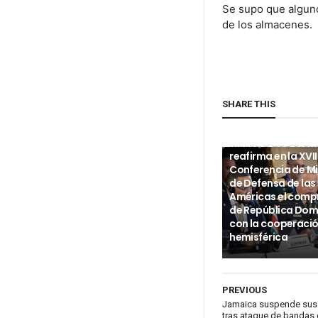
Se supo que alguno
de los almacenes.
SHARE THIS
INTERNACIONALES
Ministro de Defen
reafirma en la XVII
Conferencia de Mi
de Defensa de las
Américas el com
de República Dom
con la cooperaci
hemisférica
PREVIOUS
Jamaica suspende sus s
tras ataque de bandas 