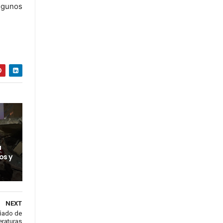
algunos
a
os y
NEXT
ñado de
eraturas