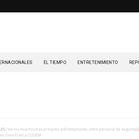
TERNACIONALES
EL TIEMPO
ENTRETENIMIENTO
REP
LES
/
Varios muertos tras presunto enfrentamiento entre personal de seguridad
 en Zona Franca CODEVI