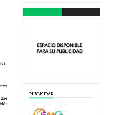
nca
eros.
PUBLICIDAD
l que
mbién