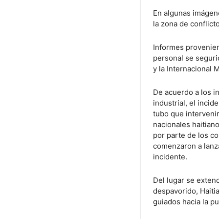
En algunas imágene
la zona de conflict
Informes provenien
personal se seguri
y la Internacional
De acuerdo a los i
industrial, el inc
tubo que interveni
nacionales haitian
por parte de los c
comenzaron a lanzar
incidente.
Del lugar se extend
despavorido, Haiti
guiados hacia la pu