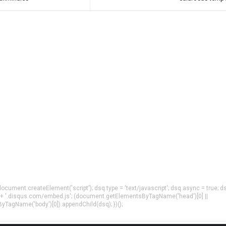
= document.createElement('script'); dsq.type = 'text/javascript'; dsq.async = true; d
 + '.disqus.com/embed.js'; (document.getElementsByTagName('head')[0] ||
agName('body')[0]).appendChild(dsq); })();