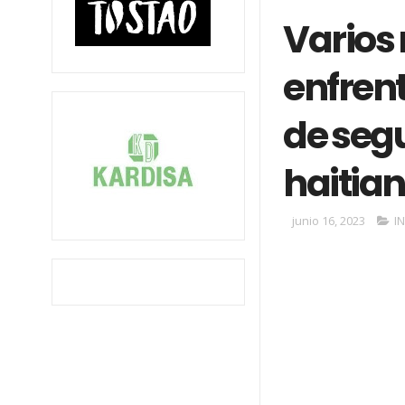
Varios
enfren
de seg
haitia
junio 16, 2023
I