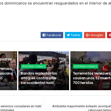
s dominicanos se encuentran resguardados en el interior de 
Facebook
Twitter
Google+
sa
nistros
INTERNACIONALES
INTERNACIONALES
promiso
inicana
Bandas reanudan los
Terremotos Venezuel
ón
ataques contra urbe
causan unos 32 muert
suroccidental Haití
700 heridos
ervicios consulares en Haití
Ambiente mayormente soleado acompa
criminales
calurosas temp