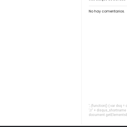
No hay comentarios.
'; (function() { var dsq 
'//' + disqus_shortname
document.getElementsByT