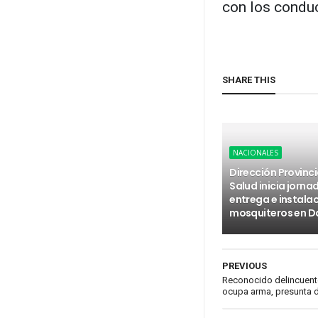
con los conduc
SHARE THIS
NACIONALES
Dirección Provinci
Salud inicia jorna
entrega e instala
mosquiteros en D
PREVIOUS
Reconocido delincuente 
ocupa arma, presunta 