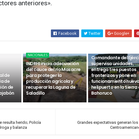
tores anteriores».
Facebook
Twitter
Google+
NACIONALES
NACIONALES
Comandante del Ejérc
INDRHI inicia adecuación
supervisa unidades,
del cauce del río Masacre
entrega tres puestos
al de
para proteger la
fronterizos y pone en
da de
producción agrícola y
funcionamiento nuev
ción de
recuperar la Laguna de
helipuerto en la Sierra
ajabón
Saladillo
Bahoruco
resulta herido; Policía
Grandes expectativas generan lo
droga y balanza
Centroamerican