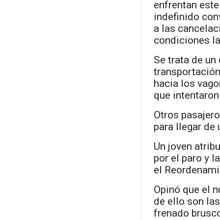
enfrentan este 
indefinido co
a las cancela
condiciones la
Se trata de un
transportación
hacia los vago
que intentaro
Otros pasajer
para llegar de 
Un joven atrib
por el paro y 
el Reordenamie
Opinó que el n
de ello son las
frenado brusco