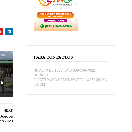
ito
PARA CONTACTOS
NUMERO DE TELEFONO:809-760-7822
CORREO
o
ELECTRONICO:CESARMONTESINOS59@GMA
 de
IL.COM
NEXT
s Juegos
os 2023