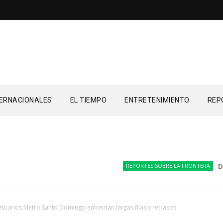
TERNACIONALES
EL TIEMPO
ENTRETENIMIENTO
REP
REPORTES SOBRE LA FRONTERA
Drone
suarios Metro Santo Domingo enfrentan largas filas y retrasos