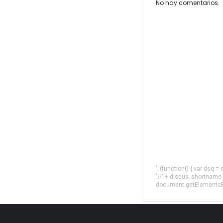
No hay comentarios.
'; (function() { var dsq 
'//' + disqus_shortname
document.getElementsByT