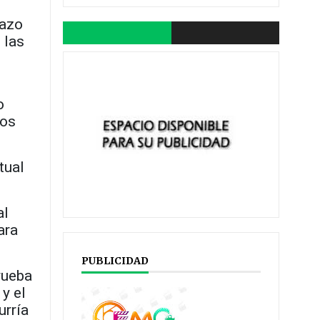
hazo
 las
o
ios
tual
al
ara
PUBLICIDAD
rueba
 y el
urría