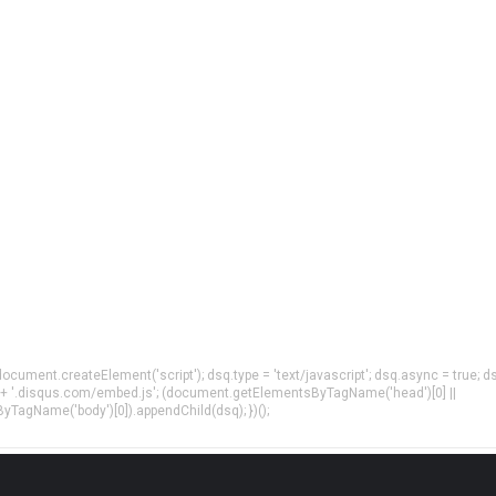
= document.createElement('script'); dsq.type = 'text/javascript'; dsq.async = true; d
 + '.disqus.com/embed.js'; (document.getElementsByTagName('head')[0] ||
agName('body')[0]).appendChild(dsq); })();