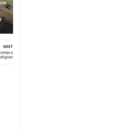
cre
e
NEXT
pareja a
dríguez