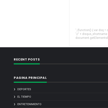
'; (function() { var dsq 
'//' + disqus_shortname
document.getElementsByT
RECENT POSTS
PAGINA PRINCIPAL
DEPORTES
EL TIEMPO
ENTRETENIMIENTO