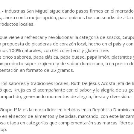
. - Industrias San Miguel sigue dando pasos firmes en el mercad
, ahora con la mejor opción, para quienes buscan snacks de alta c
oductos locales.
ue viene a refrescar y revolucionar la categoría de snacks, Gru
a propuesta de picaderas de corazón local, hecho en el país y con
mos 100% naturales, con 0% colesterol y gluten free.
 cinco sabores, papa clásica, papa queso, papa limón, platanitos 
 un producto súper crujiente y de sabor dominicano, a un precio d
sentación en formato de 25 gramos.
los sabores y tradiciones locales, Ruth De Jesús Acosta jefa de l
tó que, Krujis es el acompañante con el sabor y la alegría de su ge
compartido, generando momentos de alegría, fiesta y diversión.
rupo ISM es la marca líder en bebidas en la República Dominican
 en el sector de alimentos y bebidas, marcando, con este lanzam
xitosa etapa en categorías que complementarán sus marcas lídere
top.