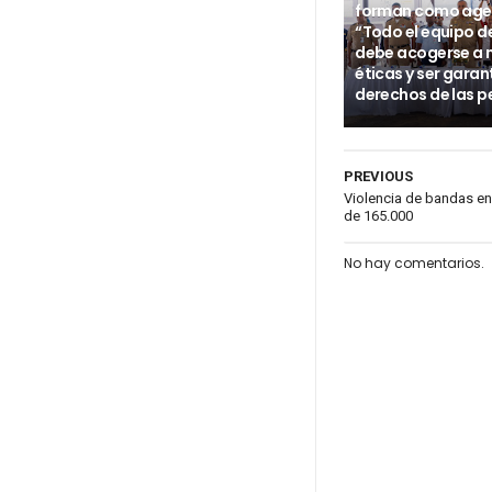
forman como age
“Todo el equipo d
debe acogerse a
éticas y ser garan
derechos de las p
PREVIOUS
Violencia de bandas en
de 165.000
No hay comentarios.