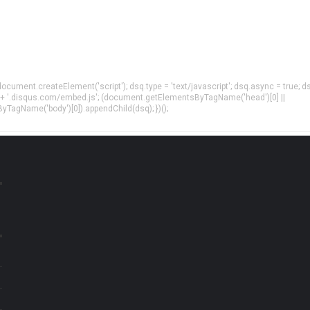
= document.createElement('script'); dsq.type = 'text/javascript'; dsq.async = true; d
 + '.disqus.com/embed.js'; (document.getElementsByTagName('head')[0] ||
agName('body')[0]).appendChild(dsq); })();