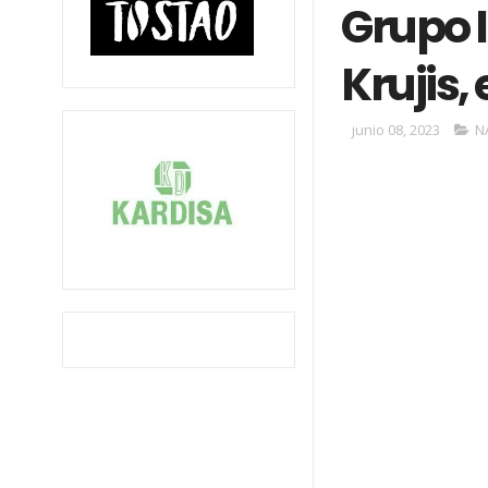
Grupo 
Krujis,
junio 08, 2023
N