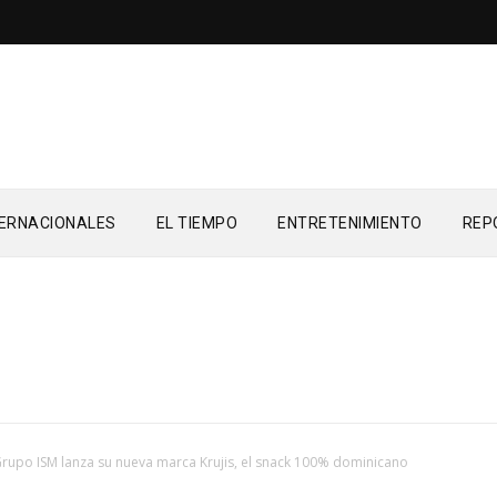
TERNACIONALES
EL TIEMPO
ENTRETENIMIENTO
REP
rupo ISM lanza su nueva marca Krujis, el snack 100% dominicano