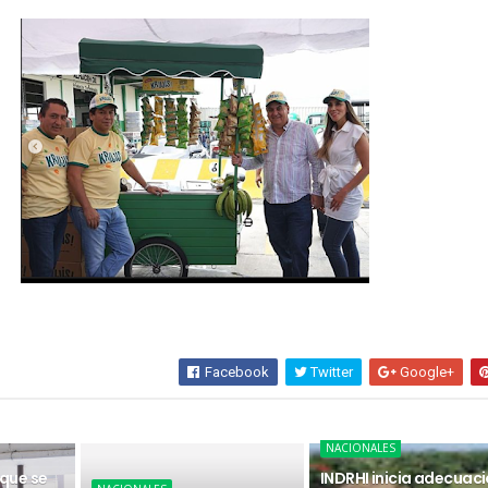
Facebook
Twitter
Google+
NACIONALES
 que se
INDRHI inicia adecuac