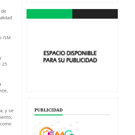
o de
alidad
po ISM
y
e 25
a
nte,
a, y se
PUBLICIDAD
iento,
s como