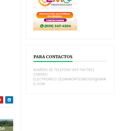
PARA CONTACTOS
NUMERO DE TELEFONO:809-760-7822
CORREO
ELECTRONICO:CESARMONTESINOS59@GMA
IL.COM
ión