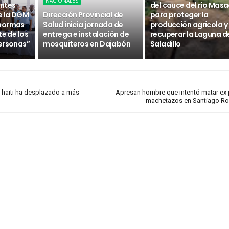
NACIONALES
ntes
del cauce del río Masa
e la DGM
Dirección Provincial de
para proteger la
 normas
Salud inicia jornada de
producción agrícola y
te de los
entrega e instalación de
recuperar la Laguna d
ersonas”
mosquiteros en Dajabón
Saladillo
 haiti ha desplazado a más
Apresan hombre que intentó matar ex 
machetazos en Santiago Ro